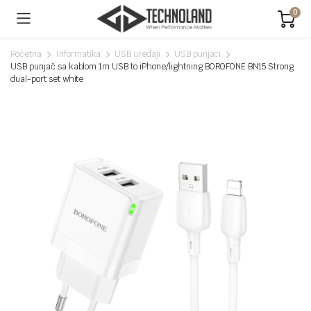
0
Početna
Informatika
USB uredaji
USB punjaci
USB punjač sa kablom 1m USB to iPhone/lightning BOROFONE BN15 Strong
dual-port set white