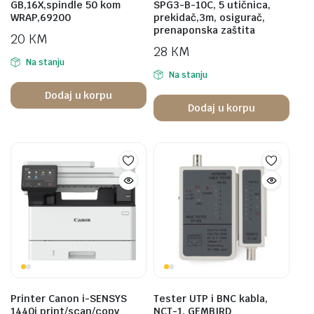
GB,16X,spindle 50 kom
SPG3-B-10C, 5 utičnica,
WRAP,69200
prekidač,3m, osigurač,
prenaponska zaštita
20
KM
28
KM
Na stanju
Na stanju
Dodaj u korpu
Dodaj u korpu
Printer Canon i-SENSYS
Tester UTP i BNC kabla,
1440i print/scan/copy
NCT-1, GEMBIRD