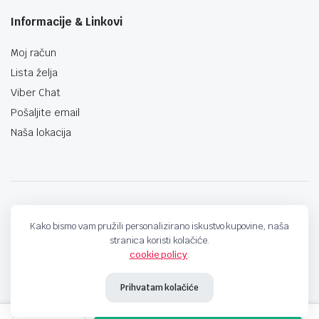
Informacije & Linkovi
Moj račun
Lista želja
Viber Chat
Pošaljite email
Naša lokacija
techno-land.ba © Design by: ProCreative Studio
Kako bismo vam pružili personalizirano iskustvo kupovine, naša
stranica koristi kolačiće.
cookie policy
.
Prihvatam kolačiće