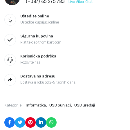
(+387) 65 275 783
Live Viber Chat
Uštedite online
Uštedite kupujući online
Sigurna kupovina
Platite debitnom karticom
Korisnička podrška
Pozovite nas
Dostava na adresu
Dostava u roku od 2-5 radnih dana
,
,
Kategorije:
Informatika
USB punjaci
USB uredaji