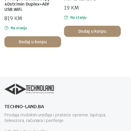
40str/min Duplex+ADF
19
KM
USB.WiFi.
819
KM
Na stanju
Na stanju
Dodaj u korpu
Dodaj u korpu
TECHNO-LAND.BA
Prodaja mobilnih uređaja i prateće opreme, laptopa,
televizora, računara i periferije.