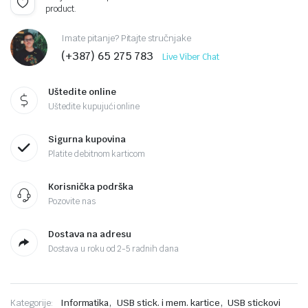
product.
Imate pitanje? Pitajte stručnjake
(+387) 65 275 783
Live Viber Chat
Uštedite online
Uštedite kupujući online
Sigurna kupovina
Platite debitnom karticom
Korisnička podrška
Pozovite nas
Dostava na adresu
Dostava u roku od 2-5 radnih dana
,
,
Kategorije:
Informatika
USB stick. i mem. kartice
USB stickovi