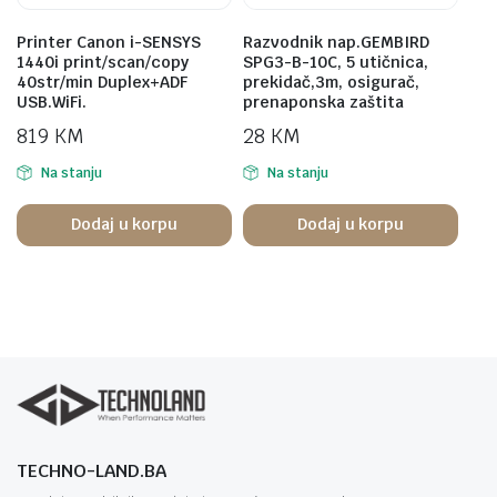
Printer Canon i-SENSYS
Razvodnik nap.GEMBIRD
1440i print/scan/copy
SPG3-B-10C, 5 utičnica,
40str/min Duplex+ADF
prekidač,3m, osigurač,
USB.WiFi.
prenaponska zaštita
819
KM
28
KM
Na stanju
Na stanju
Dodaj u korpu
Dodaj u korpu
TECHNO-LAND.BA