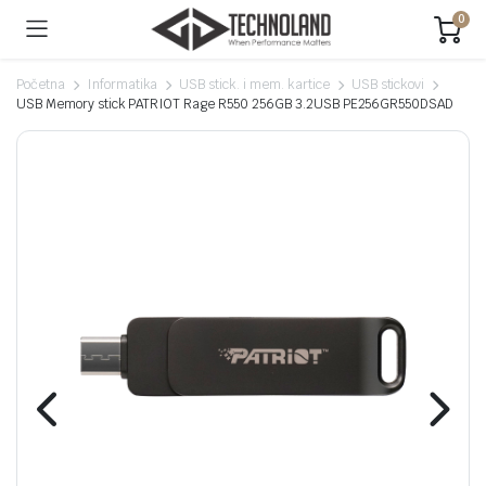
0
Početna
Informatika
USB stick. i mem. kartice
USB stickovi
USB Memory stick PATRIOT Rage R550 256GB 3.2USB PE256GR550DSAD