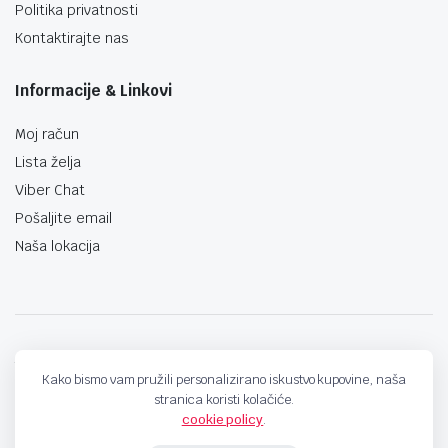
Politika privatnosti
Kontaktirajte nas
Informacije & Linkovi
Moj račun
Lista želja
Viber Chat
Pošaljite email
Naša lokacija
techno-land.ba © Design by: ProCreative Studio
Kako bismo vam pružili personalizirano iskustvo kupovine, naša
stranica koristi kolačiće.
cookie policy
.