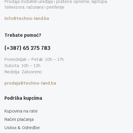
Prodaja mobilnih uređaja i prateće opreme, laptopa,
televizora, računara i periferije.
info@techno-land.ba
Trebate pomoć?
(+387) 65 275 783
Ponedeljak – Petak: 10h – 17h
Subota: 10h – 12h
Nedelja: Zatvoreno
prodaja@techno-land.ba
Podrška kupcima
Kupovina na rate
Načini plaćanja
Uslovi & Odredbe