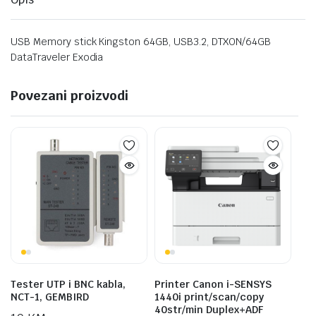
USB Memory stick Kingston 64GB, USB3.2, DTXON/64GB
DataTraveler Exodia
Povezani proizvodi
Tester UTP i BNC kabla,
Printer Canon i-SENSYS
NCT-1, GEMBIRD
1440i print/scan/copy
40str/min Duplex+ADF