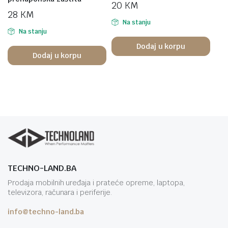
20
KM
28
KM
Na stanju
Na stanju
Dodaj u korpu
Dodaj u korpu
TECHNO-LAND.BA
Prodaja mobilnih uređaja i prateće opreme, laptopa,
televizora, računara i periferije.
info@techno-land.ba