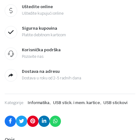
Uštedite online
Uštedite kupujući online
Sigurna kupovina
Platite debitnom karticom
Korisnička podrška
Pozovite nas
Dostava na adresu
Dostava u roku od 2-5 radnih dana
,
,
Kategorije:
Informatika
USB stick. i mem. kartice
USB stickovi
Opis