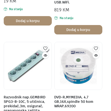
19
KM
USB.WiFi.
819
KM
Na stanju
Na stanju
Dodaj u korpu
Dodaj u korpu
Razvodnik nap.GEMBIRD
DVD-R,MYMEDIA, 4,7
SPG3-B-10C, 5 utičnica,
GB,16X,spindle 50 kom
prekidač,3m, osigurač,
WRAP,69200
prenaponska zaštita