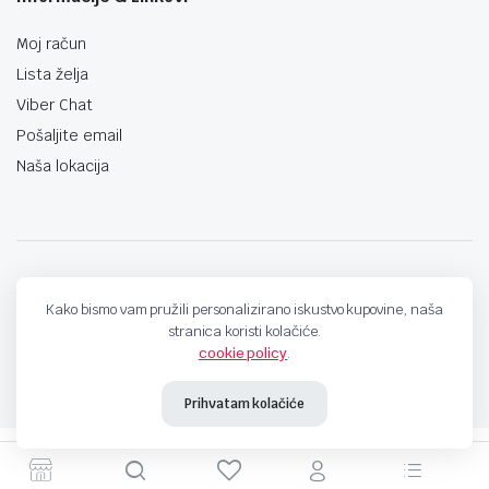
Moj račun
Lista želja
Viber Chat
Pošaljite email
Naša lokacija
techno-land.ba © Design by: ProCreative Studio
Kako bismo vam pružili personalizirano iskustvo kupovine, naša
stranica koristi kolačiće.
cookie policy
.
Prihvatam kolačiće