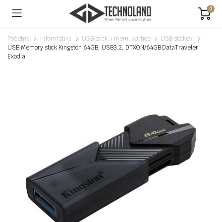
0
Početna
Informatika
USB stick. i mem. kartice
USB stickovi
USB Memory stick Kingston 64GB, USB3.2, DTXON/64GB DataTraveler
Exodia