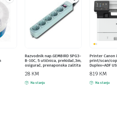
Razvodnik nap.GEMBIRD SPG3-
Printer Canon 
m
B-10C, 5 utičnica, prekidač,3m,
print/scan/cop
osigurač, prenaponska zaštita
Duplex+ADF USB
28
KM
819
KM
Na stanju
Na stanju