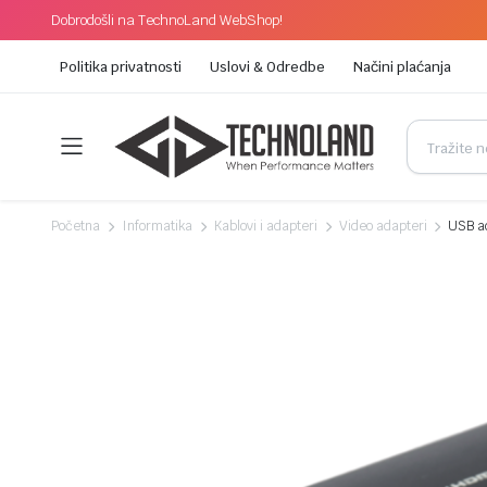
Dobrodošli na TechnoLand WebShop!
Politika privatnosti
Uslovi & Odredbe
Načini plaćanja
Početna
Informatika
Kablovi i adapteri
Video adapteri
USB a