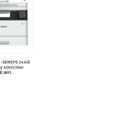
i-SENSYS 1440i
y 40str/min
.WiFi.