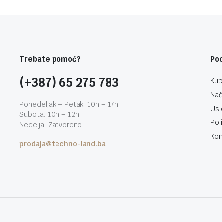
Trebate pomoć?
Po
(+387) 65 275 783
Kup
Nač
Ponedeljak – Petak: 10h – 17h
Usl
Subota: 10h – 12h
Pol
Nedelja: Zatvoreno
Kon
prodaja@techno-land.ba