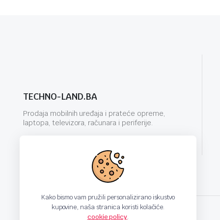
TECHNO-LAND.BA
Prodaja mobilnih uređaja i prateće opreme,
laptopa, televizora, računara i periferije.
info@techno-land.ba
Kako bismo vam pružili personalizirano iskustvo
kupovine, naša stranica koristi kolačiće.
cookie policy
.