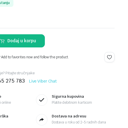
stanju
Dodaj u korpu
? Add to favorites now and follow the product.
je? Pitajte stručnjake
65 275 783
Live Viber Chat
e
Sigurna kupovina
 online
Platite debitnom karticom
drška
Dostava na adresu
Dostava u roku od 2-5 radnih dana