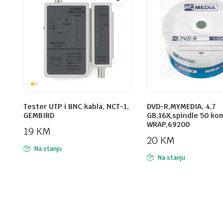
Tester UTP i BNC kabla, NCT-1,
DVD-R,MYMEDIA, 4,7
GEMBIRD
GB,16X,spindle 50 ko
WRAP,69200
19
KM
20
KM
Na stanju
Na stanju