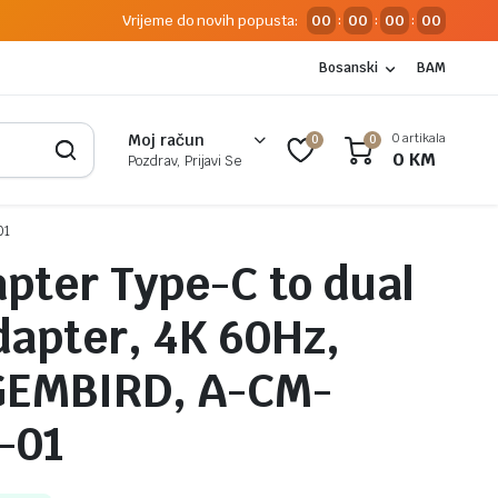
Vrijeme do novih popusta:
00
00
00
00
:
:
:
Bosanski
BAM
0 artikala
Moj račun
0
0
0
KM
Pozdrav, Prijavi Se
01
pter Type-C to dual
apter, 4K 60Hz,
GEMBIRD, A-CM-
-01