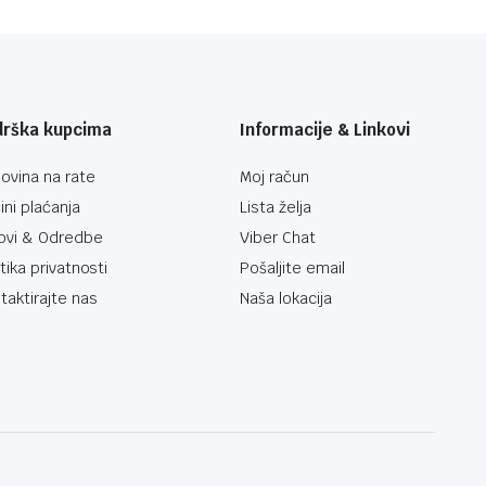
drška kupcima
Informacije & Linkovi
ovina na rate
Moj račun
ini plaćanja
Lista želja
ovi & Odredbe
Viber Chat
itika privatnosti
Pošaljite email
taktirajte nas
Naša lokacija