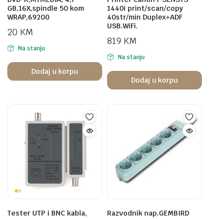
GB,16X,spindle 50 kom
1440i print/scan/copy
WRAP,69200
40str/min Duplex+ADF
USB.WiFi.
20
KM
819
KM
Na stanju
Na stanju
Dodaj u korpu
Dodaj u korpu
Tester UTP i BNC kabla,
Razvodnik nap.GEMBIRD