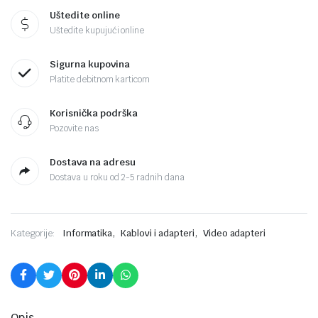
Uštedite online
Uštedite kupujući online
Sigurna kupovina
Platite debitnom karticom
Korisnička podrška
Pozovite nas
Dostava na adresu
Dostava u roku od 2-5 radnih dana
,
,
Kategorije:
Informatika
Kablovi i adapteri
Video adapteri
Opis