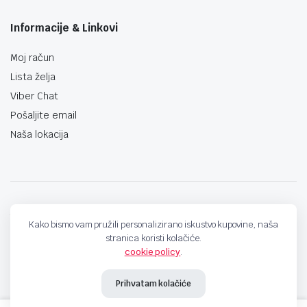
Informacije & Linkovi
Moj račun
Lista želja
Viber Chat
Pošaljite email
Naša lokacija
techno-land.ba © Design by: ProCreative Studio
Kako bismo vam pružili personalizirano iskustvo kupovine, naša
stranica koristi kolačiće.
cookie policy
.
Prihvatam kolačiće