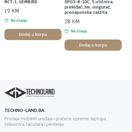
NCT-1, GEMBIRD
SPG3-B-10C, 5 utičnica,
prekidač,3m, osigurač,
19
KM
prenaponska zaštita
28
KM
Na stanju
Na stanju
Dodaj u korpu
Dodaj u korpu
TECHNO-LAND.BA
Prodaja mobilnih uređaja i prateće opreme, laptopa,
televizora, računara i periferije.