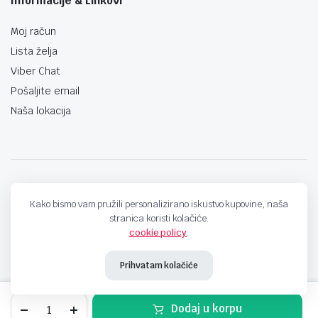
Informacije & Linkovi
Moj račun
Lista želja
Viber Chat
Pošaljite email
Naša lokacija
techno-land.ba © Design by: ProCreative Studio
Kako bismo vam pružili personalizirano iskustvo kupovine, naša
stranica koristi kolačiće.
cookie policy
.
Prihvatam kolačiće
USB
Dodaj u korpu
3,0