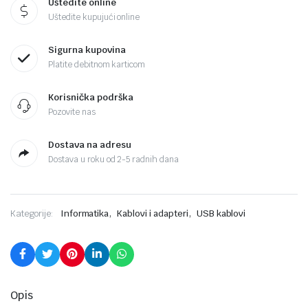
Uštedite online
Uštedite kupujući online
Sigurna kupovina
Platite debitnom karticom
Korisnička podrška
Pozovite nas
Dostava na adresu
Dostava u roku od 2-5 radnih dana
,
,
Kategorije:
Informatika
Kablovi i adapteri
USB kablovi
Opis