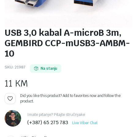
USB 3,0 kabal A-microB 3m,
GEMBIRD CCP-mUSB3-AMBM-
10
SKU:
21987
Na stanju
11
KM
Did you like this product? Add to favorites now and follow the
product.
Imate pitanje? Pitajte stručnjake
(+387) 65 275 783
Live Viber Chat