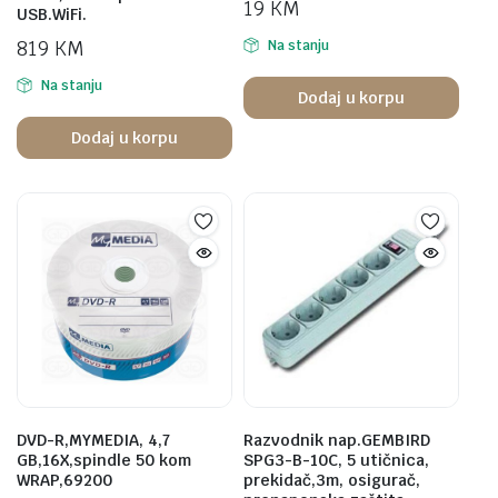
19
KM
USB.WiFi.
819
KM
Na stanju
Na stanju
Dodaj u korpu
Dodaj u korpu
DVD-R,MYMEDIA, 4,7
Razvodnik nap.GEMBIRD
GB,16X,spindle 50 kom
SPG3-B-10C, 5 utičnica,
WRAP,69200
prekidač,3m, osigurač,