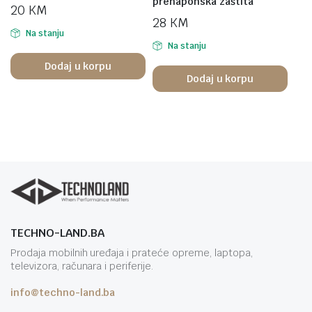
prenaponska zaštita
20
KM
28
KM
Na stanju
Na stanju
Dodaj u korpu
Dodaj u korpu
TECHNO-LAND.BA
Prodaja mobilnih uređaja i prateće opreme, laptopa,
televizora, računara i periferije.
info@techno-land.ba