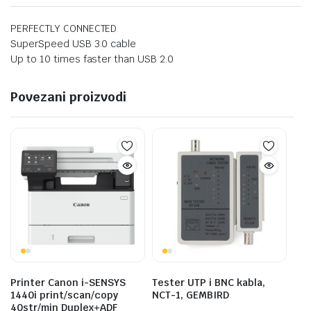
PERFECTLY CONNECTED
SuperSpeed USB 3.0 cable
Up to 10 times faster than USB 2.0
Povezani proizvodi
Printer Canon i-SENSYS
Tester UTP i BNC kabla,
1440i print/scan/copy
NCT-1, GEMBIRD
40str/min Duplex+ADF