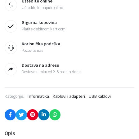
Uštedite online
Uštedite kupujući online
Sigurna kupovina
Platite debitnom karticom
Korisnička podrška
Pozovite nas
Dostava na adresu
Dostava u roku od 2-5 radnih dana
,
,
Kategorije:
Informatika
Kablovi i adapteri
USB kablovi
Opis