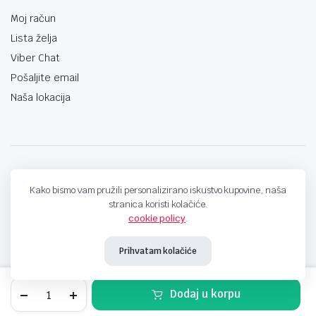
Moj račun
Lista želja
Viber Chat
Pošaljite email
Naša lokacija
techno-land.ba © Design by: ProCreative Studio
Kako bismo vam pružili personalizirano iskustvo kupovine, naša
stranica koristi kolačiće.
cookie policy
.
Prihvatam kolačiće
USB
Dodaj u korpu
3.0
kabal
STORE
SEARCH
WISHLIST
ACCOUNT
CATEGORIES