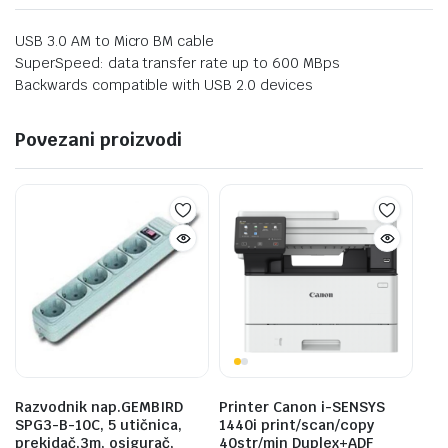
USB 3.0 AM to Micro BM cable
SuperSpeed: data transfer rate up to 600 MBps
Backwards compatible with USB 2.0 devices
Povezani proizvodi
Razvodnik nap.GEMBIRD
Printer Canon i-SENSYS
SPG3-B-10C, 5 utičnica,
1440i print/scan/copy
prekidač,3m, osigurač,
40str/min Duplex+ADF