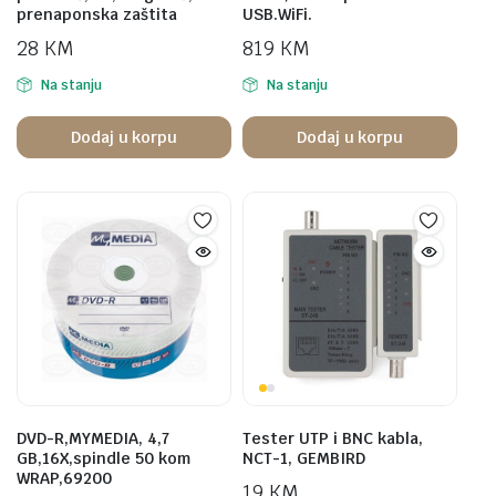
prenaponska zaštita
USB.WiFi.
28
KM
819
KM
Na stanju
Na stanju
Dodaj u korpu
Dodaj u korpu
DVD-R,MYMEDIA, 4,7
Tester UTP i BNC kabla,
GB,16X,spindle 50 kom
NCT-1, GEMBIRD
WRAP,69200
19
KM