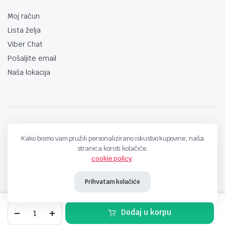
Moj račun
Lista želja
Viber Chat
Pošaljite email
Naša lokacija
techno-land.ba © Design by: ProCreative Studio
Kako bismo vam pružili personalizirano iskustvo kupovine, naša
stranica koristi kolačiće.
cookie policy
.
Prihvatam kolačiće
USB
Dodaj u korpu
2,0
kabal
STORE
SEARCH
WISHLIST
ACCOUNT
CATEGORIES