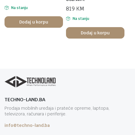
819
KM
Na stanju
Na stanju
Dodaj u korpu
Dodaj u korpu
TECHNO-LAND.BA
Prodaja mobilnih uređaja i prateće opreme, laptopa,
televizora, računara i periferije.
info@techno-land.ba