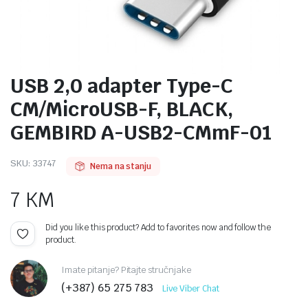
USB 2,0 adapter Type-C
CM/MicroUSB-F, BLACK,
GEMBIRD A-USB2-CMmF-01
SKU:
33747
Nema na stanju
7
KM
Did you like this product? Add to favorites now and follow the
product.
Imate pitanje? Pitajte stručnjake
(+387) 65 275 783
Live Viber Chat