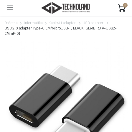
0
Početna
Informatika
Kablovi i adapteri
USB adapteri
USB 2,0 adapter Type-C CM/MicroUSB-F, BLACK, GEMBIRD A-USB2-
CMmF-01