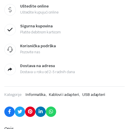
Uštedite online
Uštedite kupujući online
Sigurna kupovina
Platite debitnom karticom
Korisnička podrška
Pozovite nas
Dostava na adresu
Dostava u roku od 2-5 radnih dana
,
,
Kategorije:
Informatika
Kablovi i adapteri
USB adapteri
Opis