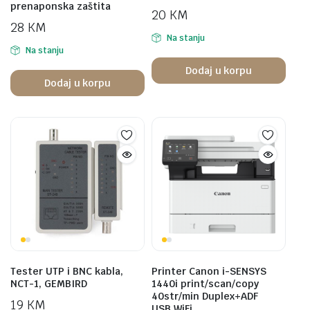
prenaponska zaštita
20
KM
28
KM
Na stanju
Na stanju
Dodaj u korpu
Dodaj u korpu
Tester UTP i BNC kabla,
Printer Canon i-SENSYS
NCT-1, GEMBIRD
1440i print/scan/copy
40str/min Duplex+ADF
19
KM
USB.WiFi.