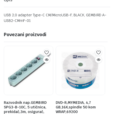
USB 2,0 adapter Type-C CM/MicroUSB-F, BLACK, GEMBIRD A-
USB2-CMmF-01
Povezani proizvodi
Razvodnik nap.GEMBIRD
DVD-R,MYMEDIA, 4,7
SPG3-B-10C, 5 utičnica,
GB,16X,spindle 50 kom
prekidač,3m, osigurač,
WRAP,69200