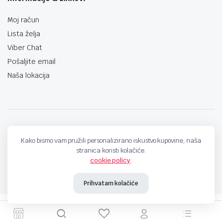
Moj račun
Lista želja
Viber Chat
Pošaljite email
Naša lokacija
techno-land.ba © Design by: ProCreative Studio
Kako bismo vam pružili personalizirano iskustvo kupovine, naša
stranica koristi kolačiće.
cookie policy
.
Prihvatam kolačiće