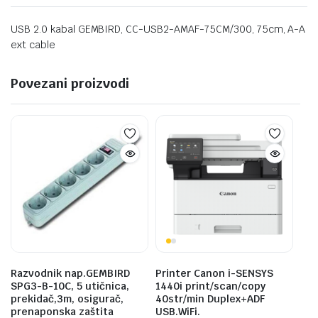
USB 2.0 kabal GEMBIRD, CC-USB2-AMAF-75CM/300, 75cm, A-A
ext cable
Povezani proizvodi
Razvodnik nap.GEMBIRD
Printer Canon i-SENSYS
SPG3-B-10C, 5 utičnica,
1440i print/scan/copy
prekidač,3m, osigurač,
40str/min Duplex+ADF
prenaponska zaštita
USB.WiFi.