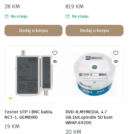
28
KM
819
KM
Na stanju
Na stanju
Dodaj u korpu
Dodaj u korpu
Tester UTP i BNC kabla,
DVD-R,MYMEDIA, 4,7
NCT-1, GEMBIRD
GB,16X,spindle 50 kom
WRAP,69200
19
KM
20
KM