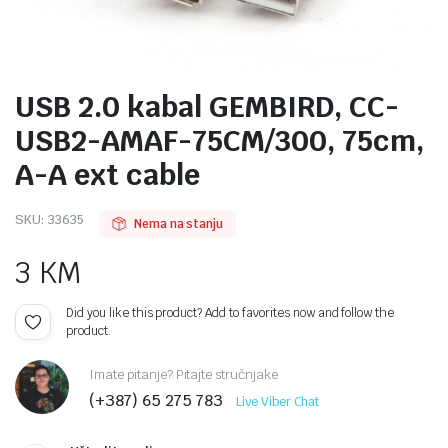
USB 2.0 kabal GEMBIRD, CC-
USB2-AMAF-75CM/300, 75cm,
A-A ext cable
SKU:
33635
Nema na stanju
3
KM
Did you like this product? Add to favorites now and follow the
product.
Imate pitanje? Pitajte stručnjake
(+387) 65 275 783
Live Viber Chat