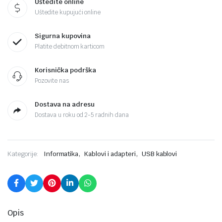
Uštedite online
Uštedite kupujući online
Sigurna kupovina
Platite debitnom karticom
Korisnička podrška
Pozovite nas
Dostava na adresu
Dostava u roku od 2-5 radnih dana
,
,
Kategorije:
Informatika
Kablovi i adapteri
USB kablovi
Opis