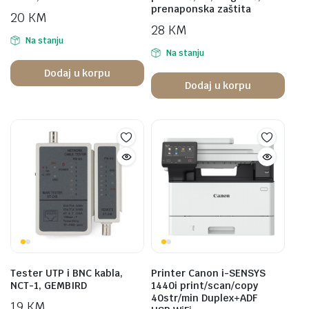
prenaponska zaštita
20
KM
28
KM
Na stanju
Na stanju
Dodaj u korpu
Dodaj u korpu
Tester UTP i BNC kabla,
Printer Canon i-SENSYS
NCT-1, GEMBIRD
1440i print/scan/copy
40str/min Duplex+ADF
19
KM