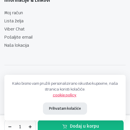
Informacije & Linkovi
Moj račun
Lista želja
Viber Chat
Pošaljite email
Naša lokacija
techno-land.ba © Design by: ProCreative Studio
Kako bismo vam pružili personalizirano iskustvo kupovine, naša
stranica koristi kolačiće.
cookie policy
.
Prihvatam kolačiće
USB
Dodaj u korpu
2.0