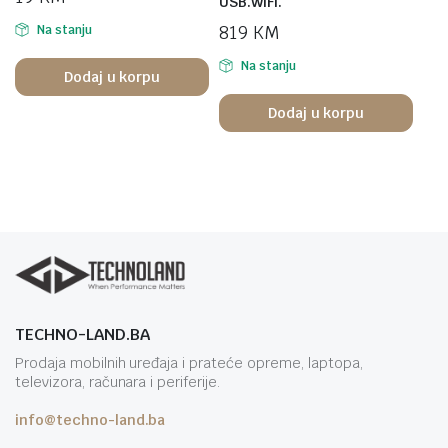
USB.WiFi.
819
KM
Na stanju
Na stanju
Dodaj u korpu
Dodaj u korpu
TECHNO-LAND.BA
Prodaja mobilnih uređaja i prateće opreme, laptopa,
televizora, računara i periferije.
info@techno-land.ba