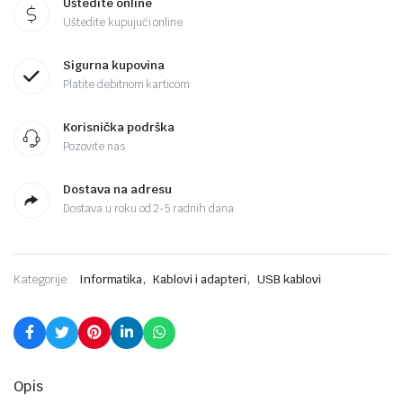
Uštedite online
Uštedite kupujući online
Sigurna kupovina
Platite debitnom karticom
Korisnička podrška
Pozovite nas
Dostava na adresu
Dostava u roku od 2-5 radnih dana
,
,
Kategorije:
Informatika
Kablovi i adapteri
USB kablovi
Opis