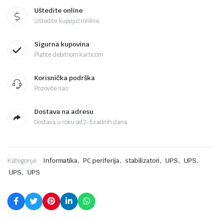
Uštedite online
Uštedite kupujući online
Sigurna kupovina
Platite debitnom karticom
Korisnička podrška
Pozovite nas
Dostava na adresu
Dostava u roku od 2-5 radnih dana
,
,
,
,
,
Kategorije:
Informatika
PC periferija
stabilizatori
UPS
UPS
,
UPS
UPS