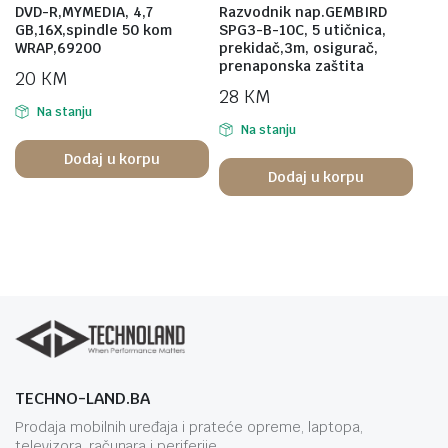
DVD-R,MYMEDIA, 4,7
Razvodnik nap.GEMBIRD
GB,16X,spindle 50 kom
SPG3-B-10C, 5 utičnica,
WRAP,69200
prekidač,3m, osigurač,
prenaponska zaštita
20
KM
28
KM
Na stanju
Na stanju
Dodaj u korpu
Dodaj u korpu
TECHNO-LAND.BA
Prodaja mobilnih uređaja i prateće opreme, laptopa,
televizora, računara i periferije.