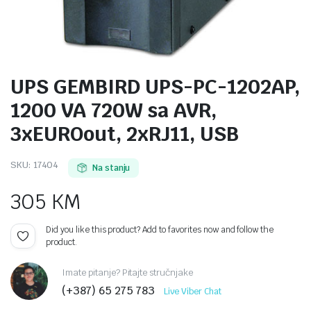
UPS GEMBIRD UPS-PC-1202AP,
1200 VA 720W sa AVR,
3xEUROout, 2xRJ11, USB
SKU:
17404
Na stanju
305
KM
Did you like this product? Add to favorites now and follow the
product.
Imate pitanje? Pitajte stručnjake
(+387) 65 275 783
Live Viber Chat