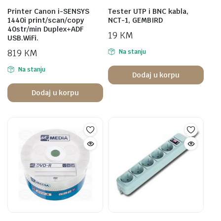
Printer Canon i-SENSYS
Tester UTP i BNC kabla,
1440i print/scan/copy
NCT-1, GEMBIRD
40str/min Duplex+ADF
19
KM
USB.WiFi.
819
KM
Na stanju
Na stanju
Dodaj u korpu
Dodaj u korpu