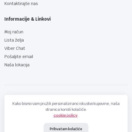
Kontaktirajte nas
Informacije & Linkovi
Moj račun
Lista želja
Viber Chat
Pošaljite email
Naša lokacija
techno-land.ba © Design by: ProCreative Studio
Kako bismo vam pružili personalizirano iskustvo kupovine, naša
stranica koristi kolačiće.
cookie policy
.
Prihvatam kolačiće