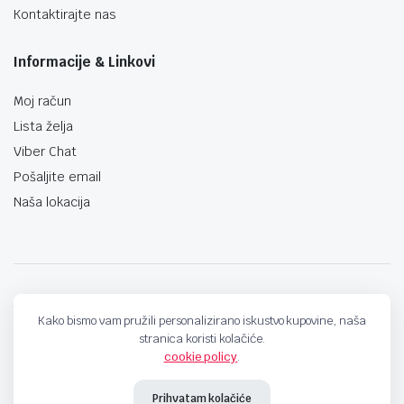
Kontaktirajte nas
Informacije & Linkovi
Moj račun
Lista želja
Viber Chat
Pošaljite email
Naša lokacija
techno-land.ba © Design by: ProCreative Studio
Kako bismo vam pružili personalizirano iskustvo kupovine, naša
stranica koristi kolačiće.
cookie policy
.
Prihvatam kolačiće