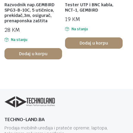
Razvodnik nap.GEMBIRD
Tester UTP i BNC kabla,
SPG3-B-10C, 5 utičnica,
NCT-1, GEMBIRD
prekidač,3m, osigurač,
19
KM
prenaponska zaštita
28
KM
Na stanju
Na stanju
Dodaj u korpu
Dodaj u korpu
TECHNO-LAND.BA
Prodaja mobilnih uređaja i prateće opreme, laptopa,