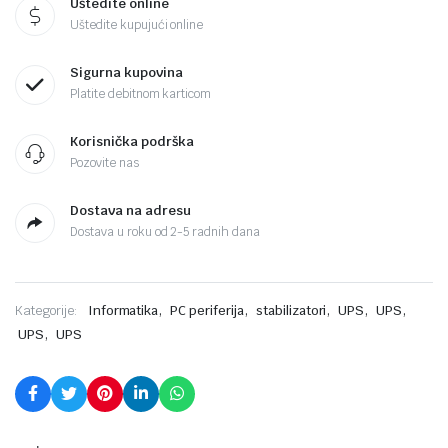
Uštedite online
Uštedite kupujući online
Sigurna kupovina
Platite debitnom karticom
Korisnička podrška
Pozovite nas
Dostava na adresu
Dostava u roku od 2-5 radnih dana
,
,
,
,
,
Kategorije:
Informatika
PC periferija
stabilizatori
UPS
UPS
,
UPS
UPS