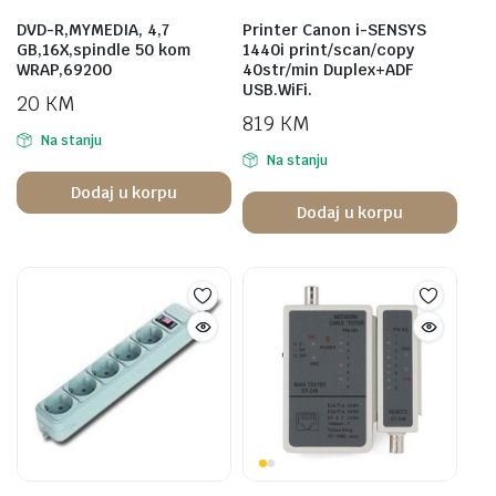
DVD-R,MYMEDIA, 4,7
Printer Canon i-SENSYS
GB,16X,spindle 50 kom
1440i print/scan/copy
WRAP,69200
40str/min Duplex+ADF
USB.WiFi.
20
KM
819
KM
Na stanju
Na stanju
Dodaj u korpu
Dodaj u korpu