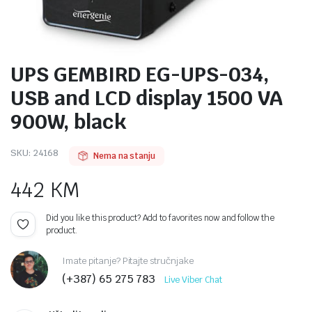
UPS GEMBIRD EG-UPS-034,
USB and LCD display 1500 VA
900W, black
SKU:
24168
Nema na stanju
442
KM
Did you like this product? Add to favorites now and follow the
product.
Imate pitanje? Pitajte stručnjake
(+387) 65 275 783
Live Viber Chat