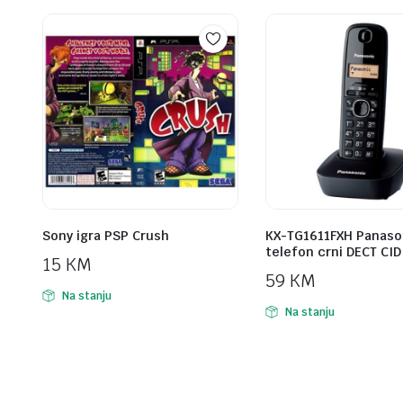
Sony igra PSP Crush
KX-TG1611FXH Panaso
telefon crni DECT CID
15
KM
59
KM
Na stanju
Na stanju