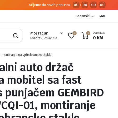
Vrijeme do novih popusta:
00
00
00
00
:
:
:
Bosanski
BAM
0 artikala
Moj račun
0
0
0
KM
Pozdrav, Prijavi Se
montiranje na vjrtrobransko staklo
alni auto držač
a mobitel sa fast
ss punjačem GEMBIRD
QI-01, montiranje