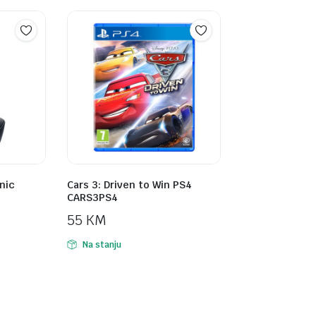
nic
Cars 3: Driven to Win PS4
CARS3PS4
55
KM
Na stanju