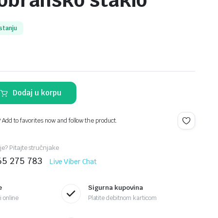
robransko staklo
stanju
Dodaj u korpu
? Add to favorites now and follow the product.
je? Pitajte stručnjake
65 275 783
Live Viber Chat
e
Sigurna kupovina
 online
Platite debitnom karticom