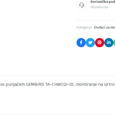
Korisnička po
staklo
Pozovite nas
quantity
Kategorije:
Dodaci za mo
eless punjačem GEMBIRD TA-CHWCQI-01, montiranje na vjrtro