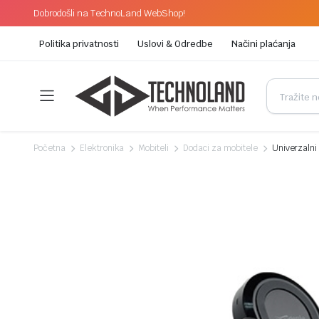
Dobrodošli na TechnoLand WebShop!
Politika privatnosti
Uslovi & Odredbe
Načini plaćanja
Početna
Elektronika
Mobiteli
Dodaci za mobitele
Univerzalni