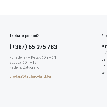
Trebate pomoć?
Po
(+387) 65 275 783
Kup
Nač
Ponedeljak – Petak: 10h – 17h
Usl
Subota: 10h – 12h
Pol
Nedelja: Zatvoreno
Kon
prodaja@techno-land.ba