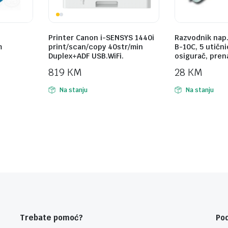
Printer Canon i-SENSYS 1440i
Razvodnik nap
m
print/scan/copy 40str/min
B-10C, 5 utični
Duplex+ADF USB.WiFi.
osigurač, pren
819
KM
28
KM
Na stanju
Na stanju
Trebate pomoć?
Po