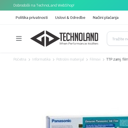
Dobrodošli na TechnoLand WebShop!
Politika privatnosti
Uslovi & Odredbe
Načini plaćanja
Početna
Informatika
Potrošni materijal
Filmovi
TTP zamj. fil