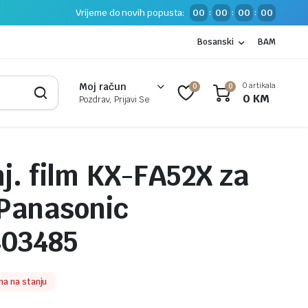
Vrijeme do novih popusta:
00
00
00
00
:
:
:
Bosanski
BAM
0 artikala
Moj račun
0
0
0
KM
Pozdrav, Prijavi Se
j. film KX-FA52X za
 Panasonic
403485
a na stanju