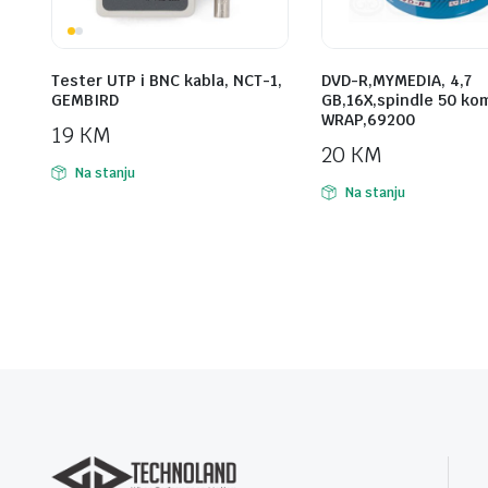
Tester UTP i BNC kabla, NCT-1,
DVD-R,MYMEDIA, 4,7
GEMBIRD
GB,16X,spindle 50 ko
WRAP,69200
19
KM
20
KM
Na stanju
Na stanju