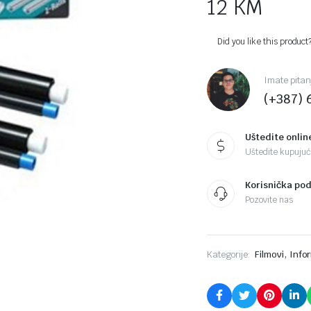
12
KM
Did you like this product
Imate pitan
(+387) 
Uštedite onlin
Uštedite kupujući
Korisnička po
Pozovite nas
,
Kategorije:
Filmovi
Info