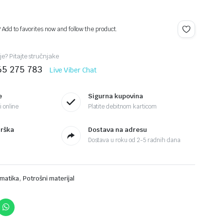
? Add to favorites now and follow the product.
je? Pitajte stručnjake
65 275 783
Live Viber Chat
e
Sigurna kupovina
 online
Platite debitnom karticom
drška
Dostava na adresu
Dostava u roku od 2-5 radnih dana
,
rmatika
Potrošni materijal