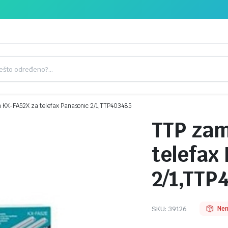
m KX-FA52X za telefax Panasonic 2/1,TTP403485
TTP zam
telefax
2/1,TTP
SKU:
39126
Nem