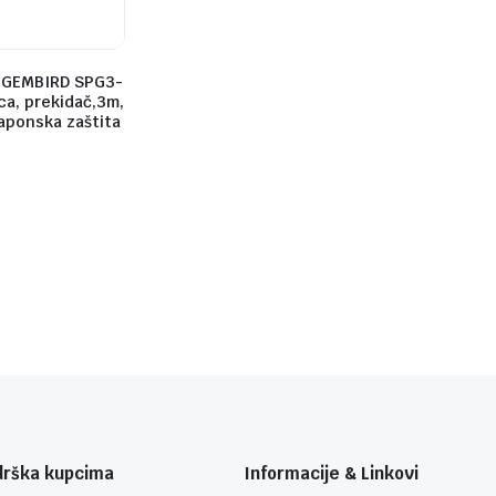
.GEMBIRD SPG3-
ca, prekidač,3m,
aponska zaštita
drška kupcima
Informacije & Linkovi