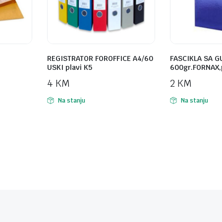
REGISTRATOR FOROFFICE A4/60
FASCIKLA SA 
USKI plavi K5
600gr.FORNAX,
4
KM
2
KM
Na stanju
Na stanju