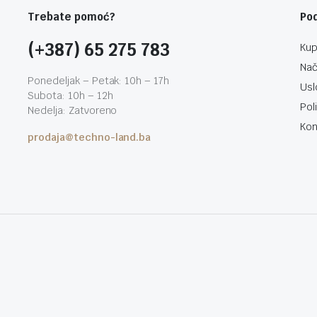
Trebate pomoć?
Po
(+387) 65 275 783
Kup
Nač
Ponedeljak – Petak: 10h – 17h
Usl
Subota: 10h – 12h
Pol
Nedelja: Zatvoreno
Kon
prodaja@techno-land.ba