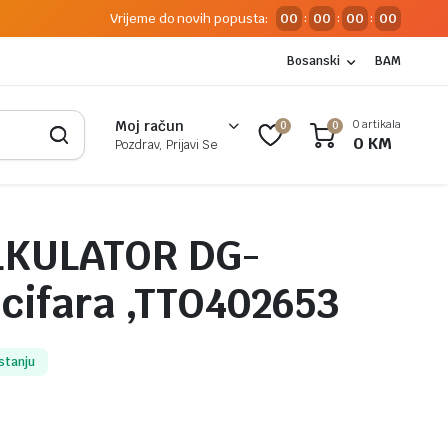
Vrijeme do novih popusta:
00
00
00
00
:
:
:
Bosanski
BAM
0 artikala
Moj račun
0
0
0
KM
Pozdrav, Prijavi Se
LKULATOR DG-
 cifara ,TTO402653
stanju