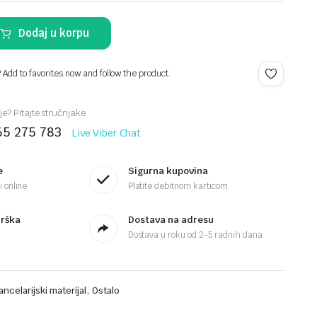
Dodaj u korpu
? Add to favorites now and follow the product.
je? Pitajte stručnjake
65 275 783
Live Viber Chat
e
Sigurna kupovina
 online
Platite debitnom karticom
drška
Dostava na adresu
Dostava u roku od 2-5 radnih dana
,
ancelarijski materijal
Ostalo