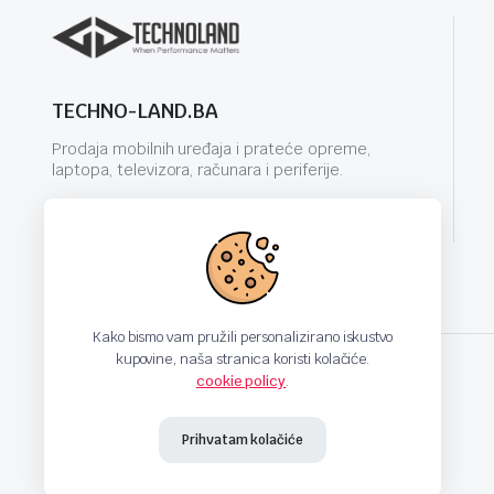
TECHNO-LAND.BA
Prodaja mobilnih uređaja i prateće opreme,
laptopa, televizora, računara i periferije.
info@techno-land.ba
Kako bismo vam pružili personalizirano iskustvo
kupovine, naša stranica koristi kolačiće.
cookie policy
.
techno-land.ba © Design by: ProCreative Studio
Prihvatam kolačiće