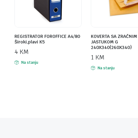
REGISTRATOR FOROFFICE A4/80
KOVERTA SA ZRAČNIM
Široki,plavi K5
JASTUKOM G
240X340(260X340)
4
KM
1
KM
Na stanju
Na stanju