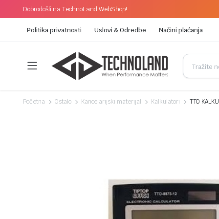
Dobrodošli na TechnoLand WebShop!
Politika privatnosti
Uslovi & Odredbe
Načini plaćanja
Početna
Ostalo
Kancelarijski materijal
Kalkulatori
TTO KALKU