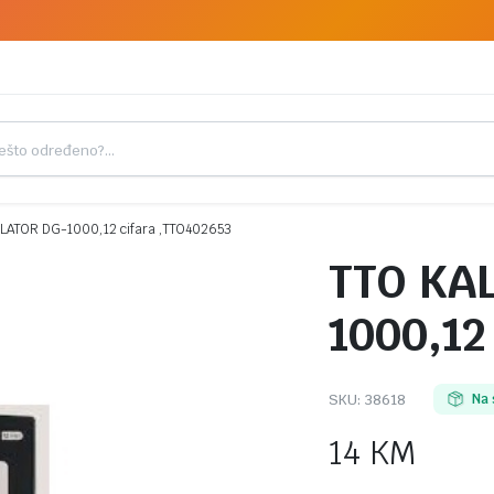
LATOR DG-1000,12 cifara ,TTO402653
TTO KA
1000,12
SKU:
38618
Na 
14
KM