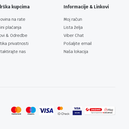
drška kupcima
Informacije & Linkovi
ovina na rate
Moj račun
ini plaćanja
Lista želja
ovi & Odredbe
Viber Chat
itika privatnosti
Pošaljite email
taktirajte nas
Naša lokacija