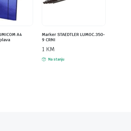
GUMICOM A4
Marker STAEDTLER LUMOC.350-
plava
9 CRNI
1
KM
Na stanju