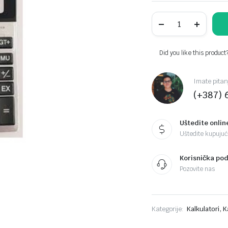
TTO
KALKULATOR
DG-
1000,12
cifara
Did you like this product
,TTO402653
quantity
Imate pitan
(+387) 
Uštedite onlin
Uštedite kupujući
Korisnička po
Pozovite nas
,
Kategorije:
Kalkulatori
K