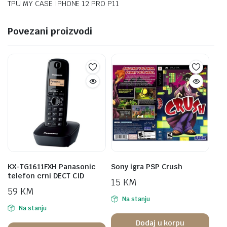
TPU MY CASE IPHONE 12 PRO P11
Povezani proizvodi
KX-TG1611FXH Panasonic
Sony igra PSP Crush
telefon crni DECT CID
15
KM
59
KM
Na stanju
Na stanju
Dodaj u korpu