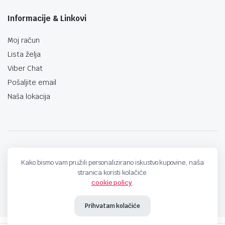
Informacije & Linkovi
Moj račun
Lista želja
Viber Chat
Pošaljite email
Naša lokacija
techno-land.ba © Design by: ProCreative Studio
Kako bismo vam pružili personalizirano iskustvo kupovine, naša
stranica koristi kolačiće.
cookie policy
.
Prihvatam kolačiće