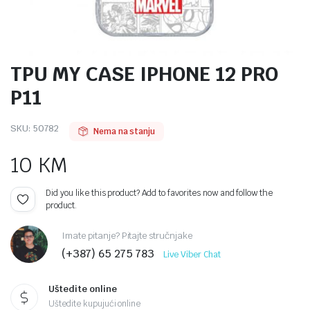
TPU MY CASE IPHONE 12 PRO
P11
SKU:
50782
Nema na stanju
10
KM
Did you like this product? Add to favorites now and follow the
product.
Imate pitanje? Pitajte stručnjake
(+387) 65 275 783
Live Viber Chat
Uštedite online
Uštedite kupujući online