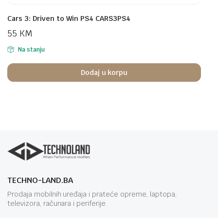
Cars 3: Driven to Win PS4 CARS3PS4
55
KM
Na stanju
Dodaj u korpu
TECHNO-LAND.BA
Prodaja mobilnih uređaja i prateće opreme, laptopa,
televizora, računara i periferije.