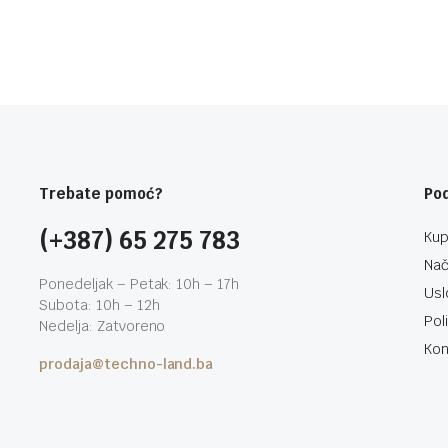
Trebate pomoć?
Po
(+387) 65 275 783
Kup
Nač
Ponedeljak – Petak: 10h – 17h
Usl
Subota: 10h – 12h
Pol
Nedelja: Zatvoreno
Kon
prodaja@techno-land.ba