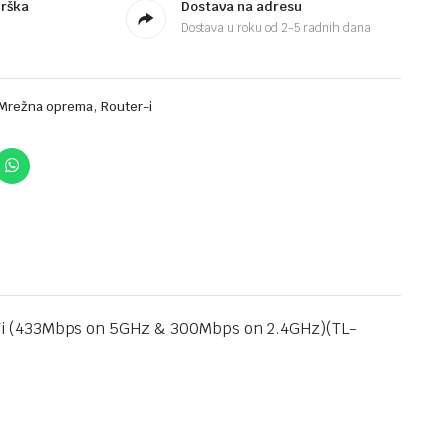
drška
Dostava na adresu
Dostava u roku od 2-5 radnih dana
,
Mrežna oprema
Router-i
-Fi (433Mbps on 5GHz & 300Mbps on 2.4GHz)(TL-