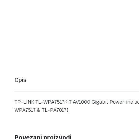
Opis
TP-LINK TL-WPA7517KIT AV1000 Gigabit Powerline ac 
WPA7517 & TL-PA7017)
Povezani proizvodi