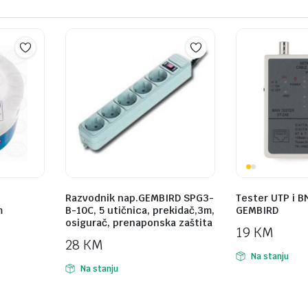
Razvodnik nap.GEMBIRD SPG3-
Tester UTP i B
m
B-10C, 5 utičnica, prekidač,3m,
GEMBIRD
osigurač, prenaponska zaštita
19
KM
28
KM
Na stanju
Na stanju