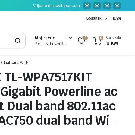
Vrijeme do novih popusta:
00
00
00
00
:
:
:
Bosanski
BAM
0 artikala
Moj račun
0
0
0
KM
Pozdrav, Prijavi Se
0 dual band Wi-Fi
K TL-WPA7517KIT
Gigabit Powerline ac
it Dual band 802.11ac
 AC750 dual band Wi-