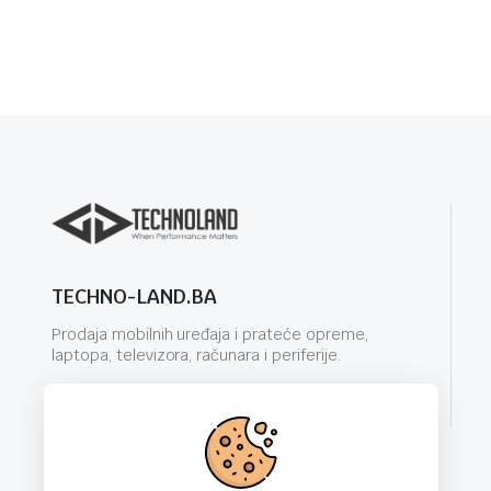
TECHNO-LAND.BA
Prodaja mobilnih uređaja i prateće opreme,
laptopa, televizora, računara i periferije.
info@techno-land.ba