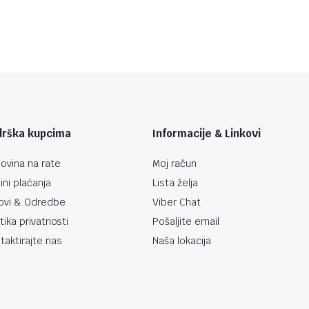
drška kupcima
Informacije & Linkovi
ovina na rate
Moj račun
ini plaćanja
Lista želja
ovi & Odredbe
Viber Chat
itika privatnosti
Pošaljite email
taktirajte nas
Naša lokacija