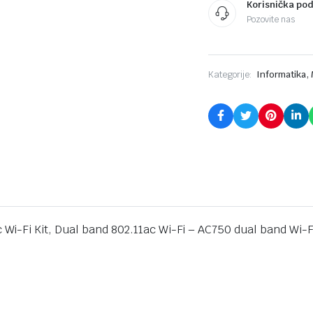
Korisnička po
AC750
Pozovite nas
dual
band
Wi-
Fi
quantity
,
Kategorije:
Informatika
Wi-Fi Kit, Dual band 802.11ac Wi-Fi – AC750 dual band Wi