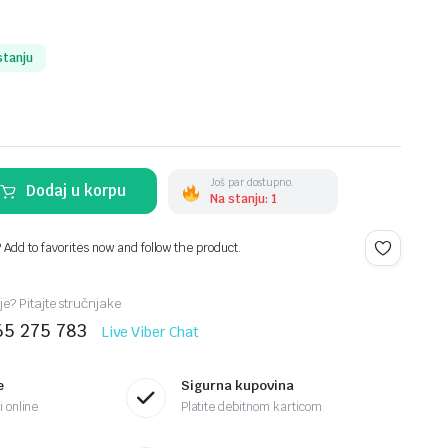
stanju
Još par dostupno.
Dodaj u korpu
Na stanju: 1
? Add to favorites now and follow the product.
je? Pitajte stručnjake
65 275 783
Live Viber Chat
e
Sigurna kupovina
 online
Platite debitnom karticom