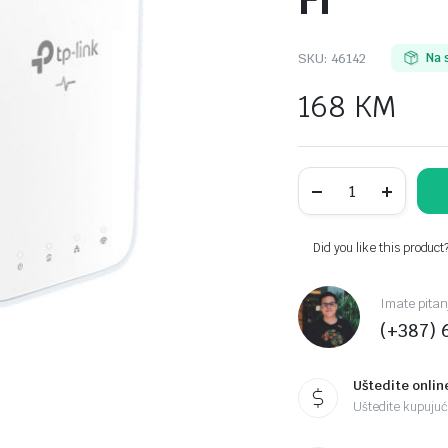
Fi
SKU:
46142
Na 
168
KM
TP-
LINK
TL-
WPA7517KIT
AV1000
Did you like this product
Gigabit
Powerline
ac
Imate pitan
Wi-
(+387) 
Fi
Kit
Dual
band
Uštedite onlin
802.11ac
Uštedite kupujući
Wi-
Fi
-