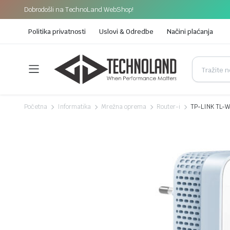
Dobrodošli na TechnoLand WebShop!
Politika privatnosti
Uslovi & Odredbe
Načini plaćanja
Početna
Informatika
Mrežna oprema
Router-i
TP-LINK TL-WP