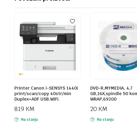
Printer Canon i-SENSYS 1440i
DVD-R,MYMEDIA, 4,7
print/scan/copy 40str/min
GB,16X,spindle 50 ko
Duplex+ADF USB.WiFi.
WRAP,69200
819
KM
20
KM
Na stanju
Na stanju