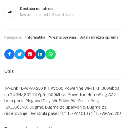
Dostava na adresu
Dostava u roku od 2-5 radnih dana
,
,
Kategorije:
Informatika
Mrežna oprema
Ostala mrežna oprema
Opis
TP-Link TL-WPA4220 KIT AV600 Powerline Wi-FI KIT,300Mbps
na 2.4GHz,802.11b/g/n, 600Mbps Powerline,HomePlug AV,2
brza porta,Plug and Play, Wi-Fi klon/Wi-Fi uključen(
ISKLJUČENO) Dugme, Dugme za uparivanje, Dugme za
resetovanje, Dvostruki paket (1* TL-PA4010 i 1*TL-WPA4220)