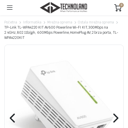
0
Početna
Informatika
Mrežna oprema
Ostala mrežna oprema
TP-Link TL-WPA4220 KIT AV600 Powerline Wi-FI KIT,300Mbps na
2.4GHz,802.11b/g/n, 600Mbps Powerline,HomePlug AV,2 brza porta, TL-
WPA4220KIT