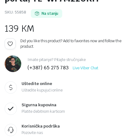
SKU:
55858
Na stanju
139
KM
Did you like this product? Add to favorites now and follow the
product.
Imate pitanje? Pitajte stručnjake
(+387) 65 275 783
Live Viber Chat
Uštedite online
Uštedite kupujući online
Sigurna kupovina
Platite debitnom karticom
Korisnička podrška
Pozovite nas