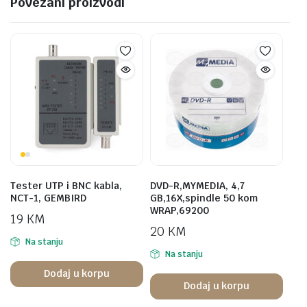
Povezani proizvodi
Tester UTP i BNC kabla,
DVD-R,MYMEDIA, 4,7
NCT-1, GEMBIRD
GB,16X,spindle 50 kom
WRAP,69200
19
KM
20
KM
Na stanju
Na stanju
Dodaj u korpu
Dodaj u korpu