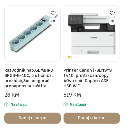
Razvodnik nap.GEMBIRD
Printer Canon i-SENSYS
SPG3-B-10C, 5 utičnica,
1440i print/scan/copy
prekidač,3m, osigurač,
40str/min Duplex+ADF
prenaponska zaštita
USB.WiFi.
28
KM
819
KM
Na stanju
Na stanju
Dodaj u korpu
Dodaj u korpu