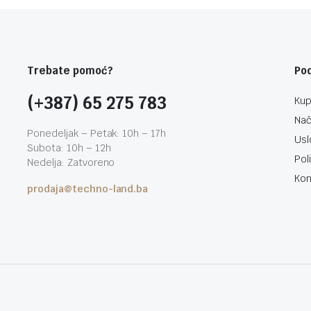
Trebate pomoć?
Po
(+387) 65 275 783
Kup
Nač
Ponedeljak – Petak: 10h – 17h
Usl
Subota: 10h – 12h
Pol
Nedelja: Zatvoreno
Kon
prodaja@techno-land.ba