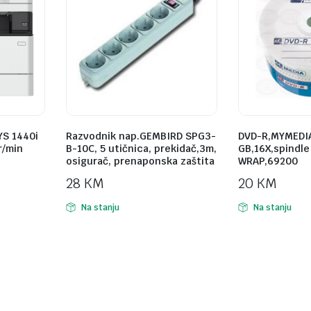
YS 1440i
Razvodnik nap.GEMBIRD SPG3-
DVD-R,MYMEDIA
r/min
B-10C, 5 utičnica, prekidač,3m,
GB,16X,spindle
osigurač, prenaponska zaštita
WRAP,69200
28
KM
20
KM
Na stanju
Na stanju