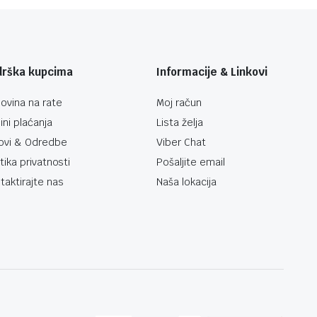
drška kupcima
Informacije & Linkovi
ovina na rate
Moj račun
ini plaćanja
Lista želja
ovi & Odredbe
Viber Chat
itika privatnosti
Pošaljite email
taktirajte nas
Naša lokacija