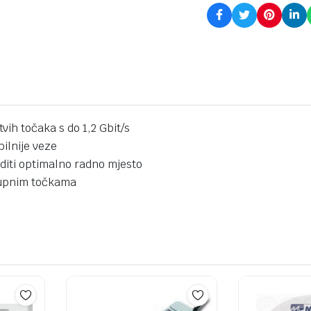
ih točaka s do 1,2 Gbit/s
ilnije veze
editi optimalno radno mjesto
tupnim točkama