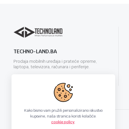
TECHNO-LAND.BA
Prodaja mobilnih uređaja i prateće opreme,
laptopa, televizora, računara i periferije.
info@techno-land.ba
Kako bismo vam pružili personalizirano iskustvo
kupovine, naša stranica koristi kolačiće.
cookie policy
.