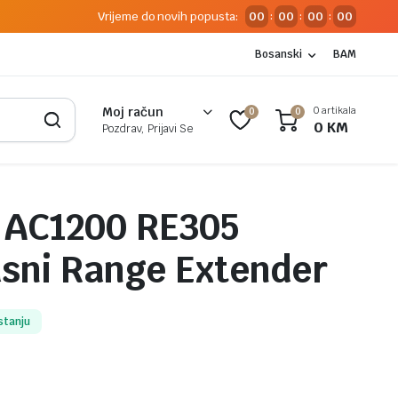
Vrijeme do novih popusta:
00
00
00
00
:
:
:
Bosanski
BAM
0 artikala
Moj račun
0
0
0
KM
Pozdrav, Prijavi Se
 AC1200 RE305
sni Range Extender
stanju