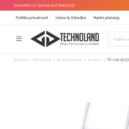
Dobrodošli na TechnoLand WebShop!
Politika privatnosti
Uslovi & Odredbe
Načini plaćanja
Početna
Informatika
Mrežna oprema
Wireless
TP-Link AC12