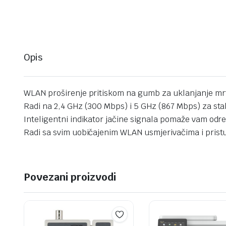
Opis
WLAN proširenje pritiskom na gumb za uklanjanje mrtv
Radi na 2,4 GHz (300 Mbps) i 5 GHz (867 Mbps) za stab
Inteligentni indikator jačine signala pomaže vam odr
Radi sa svim uobičajenim WLAN usmjerivačima i pris
Povezani proizvodi