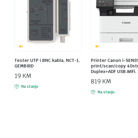
Tester UTP i BNC kabla, NCT-1,
Printer Canon i-SENS
GEMBIRD
print/scan/copy 40st
Duplex+ADF USB.WiFi.
19
KM
819
KM
Na stanju
Na stanju