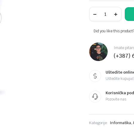
TP-
Link
AC1200
RE305
Dvopojasni
Did you like this product
Range
Extender
quantity
Imate pitan
(+387) 
Uštedite onlin
Uštedite kupujući
Korisnička po
Pozovite nas
,
Kategorije:
Informatika