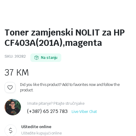
Toner zamjenski NOLIT za HP
CF403A(201A),magenta
SKU:
39282
Na stanju
37
KM
Did you like this product? Add to favorites now and follow the
product.
Imate pitanje? Pitajte stručnjake
(+387) 65 275 783
Live Viber Chat
Uštedite online
Uštedite kupujući online