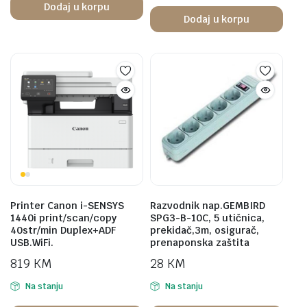
Dodaj u korpu
Dodaj u korpu
Printer Canon i-SENSYS
Razvodnik nap.GEMBIRD
1440i print/scan/copy
SPG3-B-10C, 5 utičnica,
40str/min Duplex+ADF
prekidač,3m, osigurač,
USB.WiFi.
prenaponska zaštita
819
KM
28
KM
Na stanju
Na stanju