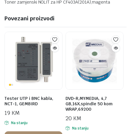
Toner zamjenski NOLIT za HP CF403A(201A),magenta
Povezani proizvodi
Tester UTP i BNC kabla,
DVD-R,MYMEDIA, 4,7
NCT-1, GEMBIRD
GB,16X,spindle 50 kom
WRAP,69200
19
KM
20
KM
Na stanju
Na stanju