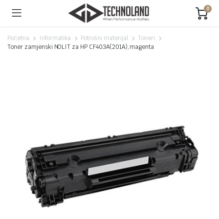
0
Početna
Informatika
Potrošni materijal
Toneri
Toner zamjenski NOLIT za HP CF403A(201A),magenta