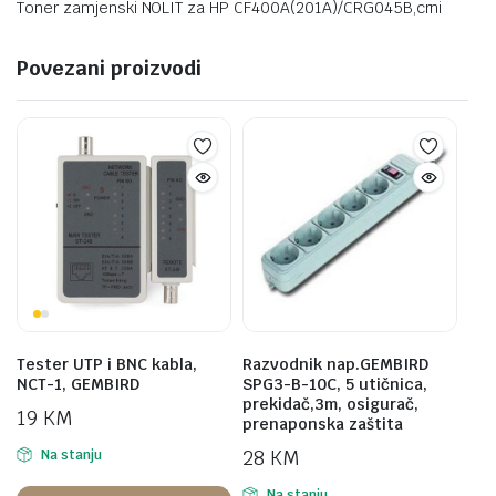
Toner zamjenski NOLIT za HP CF400A(201A)/CRG045B,crni
Povezani proizvodi
Tester UTP i BNC kabla,
Razvodnik nap.GEMBIRD
NCT-1, GEMBIRD
SPG3-B-10C, 5 utičnica,
prekidač,3m, osigurač,
19
KM
prenaponska zaštita
28
KM
Na stanju
Na stanju