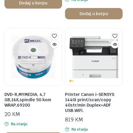
Dodaj u korpu
Dodaj u korpu
DVD-R,MYMEDIA, 4,7
Printer Canon i-SENSYS
GB,16X,spindle 50 kom
1440i print/scan/copy
WRAP,69200
40str/min Duplex+ADF
USB.WiFi.
20
KM
819
KM
Na stanju
Na stanju