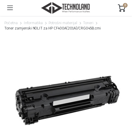
0
Početna
Informatika
Potrošni materijal
Toneri
Toner zamjenski NOLIT za HP CF400A(201A)/CRG045B,crni