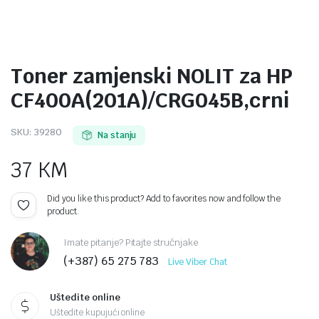
Toner zamjenski NOLIT za HP
CF400A(201A)/CRG045B,crni
SKU:
39280
Na stanju
37
KM
Did you like this product? Add to favorites now and follow the
product.
Imate pitanje? Pitajte stručnjake
(+387) 65 275 783
Live Viber Chat
Uštedite online
Uštedite kupujući online