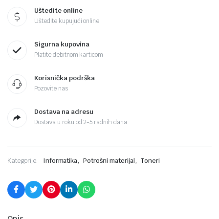
Uštedite online
Uštedite kupujući online
Sigurna kupovina
Platite debitnom karticom
Korisnička podrška
Pozovite nas
Dostava na adresu
Dostava u roku od 2-5 radnih dana
,
,
Kategorije:
Informatika
Potrošni materijal
Toneri
Opis