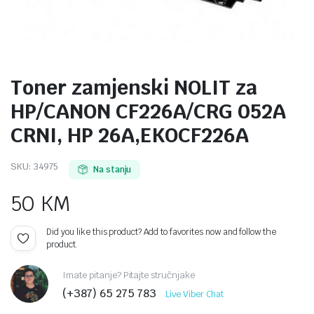
Toner zamjenski NOLIT za
HP/CANON CF226A/CRG 052A
CRNI, HP 26A,EKOCF226A
SKU:
34975
Na stanju
50
KM
Did you like this product? Add to favorites now and follow the
product.
Imate pitanje? Pitajte stručnjake
(+387) 65 275 783
Live Viber Chat