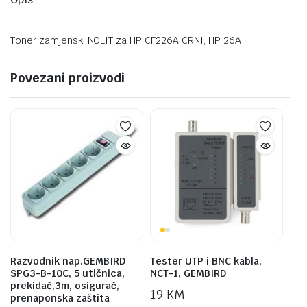
Toner zamjenski NOLIT za HP CF226A CRNI, HP 26A
Povezani proizvodi
Razvodnik nap.GEMBIRD
Tester UTP i BNC kabla,
SPG3-B-10C, 5 utičnica,
NCT-1, GEMBIRD
prekidač,3m, osigurač,
19
KM
prenaponska zaštita