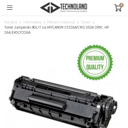
0
Početna
Informatika
Potrošni materijal
Toneri
Toner zamjenski NOLIT za HP/CANON CF226A/CRG 052A CRNI, HP
26A,EKOCF226A