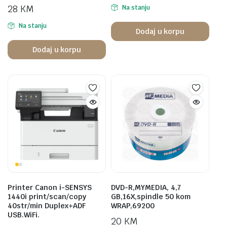
28
KM
Na stanju
Na stanju
Dodaj u korpu
Dodaj u korpu
Printer Canon i-SENSYS
DVD-R,MYMEDIA, 4,7
1440i print/scan/copy
GB,16X,spindle 50 kom
40str/min Duplex+ADF
WRAP,69200
USB.WiFi.
20
KM