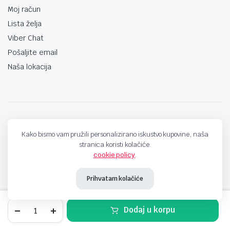
Moj račun
Lista želja
Viber Chat
Pošaljite email
Naša lokacija
techno-land.ba © Design by: ProCreative Studio
Kako bismo vam pružili personalizirano iskustvo kupovine, naša
stranica koristi kolačiće.
cookie policy
.
Prihvatam kolačiće
Toner
Dodaj u korpu
zamjenski
NOLIT
STORE
SEARCH
WISHLIST
ACCOUNT
CATEGORIES
za