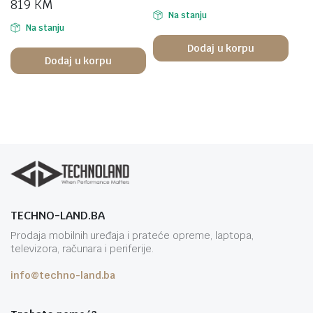
819
KM
Na stanju
Na stanju
Dodaj u korpu
Dodaj u korpu
TECHNO-LAND.BA
Prodaja mobilnih uređaja i prateće opreme, laptopa,
televizora, računara i periferije.
info@techno-land.ba