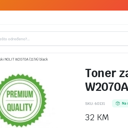
ki NOLIT W2070A (117A) black
Toner z
W2070A 
SKU:
60131
Na 
32
KM