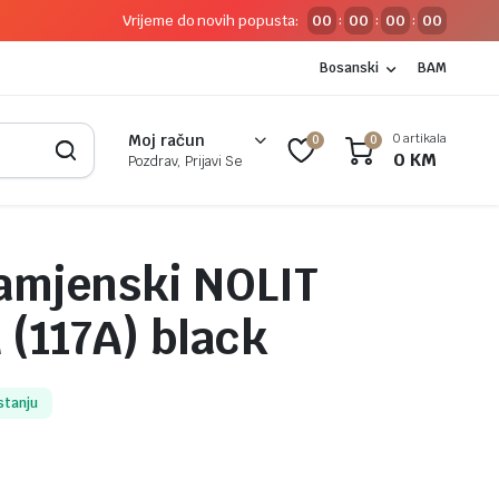
Vrijeme do novih popusta:
00
00
00
00
:
:
:
Bosanski
BAM
0 artikala
Moj račun
0
0
0
KM
Pozdrav, Prijavi Se
amjenski NOLIT
(117A) black
stanju