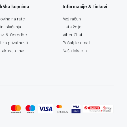
drška kupcima
Informacije & Linkovi
ovina na rate
Moj račun
ini plaćanja
Lista želja
ovi & Odredbe
Viber Chat
itika privatnosti
Pošaljite email
taktirajte nas
Naša lokacija