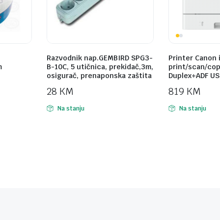
Razvodnik nap.GEMBIRD SPG3-
Printer Canon 
m
B-10C, 5 utičnica, prekidač,3m,
print/scan/cop
osigurač, prenaponska zaštita
Duplex+ADF USB
28
KM
819
KM
Na stanju
Na stanju