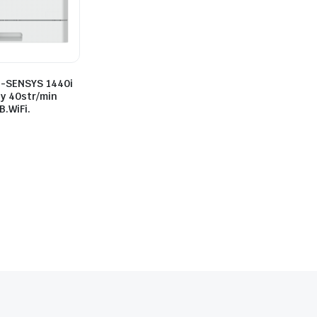
i-SENSYS 1440i
y 40str/min
.WiFi.