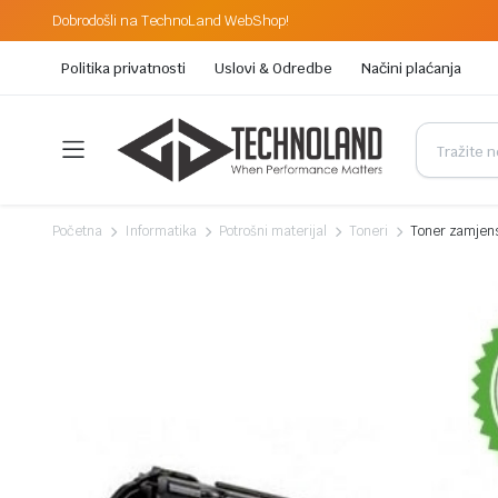
Dobrodošli na TechnoLand WebShop!
Politika privatnosti
Uslovi & Odredbe
Načini plaćanja
Početna
Informatika
Potrošni materijal
Toneri
Toner zamjens