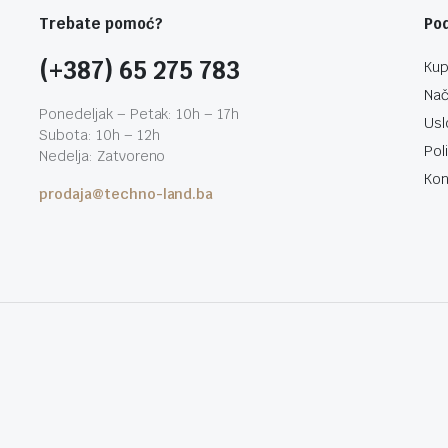
Trebate pomoć?
Po
(+387) 65 275 783
Kup
Nač
Ponedeljak – Petak: 10h – 17h
Usl
Subota: 10h – 12h
Pol
Nedelja: Zatvoreno
Kon
prodaja@techno-land.ba