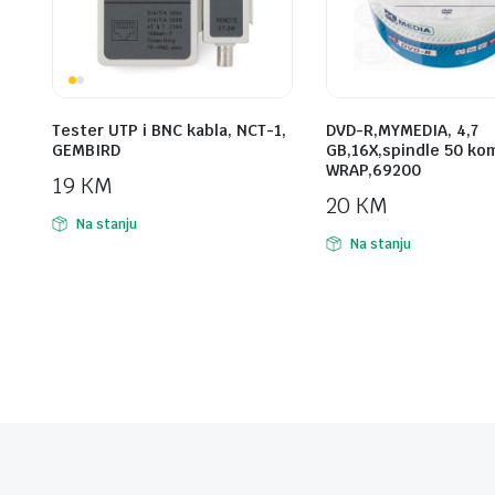
Tester UTP i BNC kabla, NCT-1,
DVD-R,MYMEDIA, 4,7
GEMBIRD
GB,16X,spindle 50 ko
WRAP,69200
19
KM
20
KM
Na stanju
Na stanju