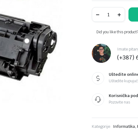
Toner
zamjenski
NOLIT
W2070A
(117A)
Did you like this product
black
quantity
Imate pitan
(+387) 
Uštedite onlin
Uštedite kupujući
Korisnička po
Pozovite nas
,
Kategorije:
Informatika