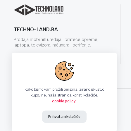
TECHNO-LAND.BA
Prodaja mobilnih uređaja i prateće opreme,
laptopa, televizora, računara i periferije.
info@techno-land.ba
Kako bismo vam pružili personalizirano iskustvo
kupovine, naša stranica koristi kolačiće.
cookie policy
.
techno-land.ba © Design by: ProCreative Studio
Prihvatam kolačiće