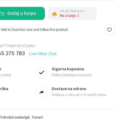
Još par dostupno.
Dodaj u korpu
Na stanju: 1
? Add to favorites now and follow the product.
je? Pitajte stručnjake
65 275 783
Live Viber Chat
e
Sigurna kupovina
 online
Platite debitnom karticom
drška
Dostava na adresu
Dostava u roku od 2-5 radnih dana
,
Potrošni materijal
Toneri