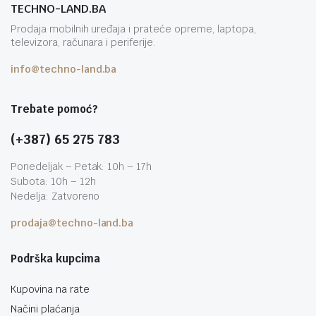
TECHNO-LAND.BA
Prodaja mobilnih uređaja i prateće opreme, laptopa,
televizora, računara i periferije.
info@techno-land.ba
Trebate pomoć?
(+387) 65 275 783
Ponedeljak – Petak: 10h – 17h
Subota: 10h – 12h
Nedelja: Zatvoreno
prodaja@techno-land.ba
Podrška kupcima
Kupovina na rate
Načini plaćanja