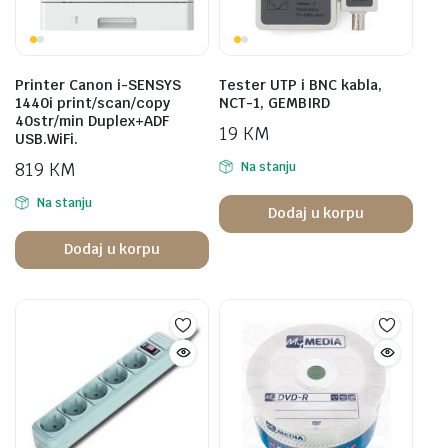
Printer Canon i-SENSYS
Tester UTP i BNC kabla,
1440i print/scan/copy
NCT-1, GEMBIRD
40str/min Duplex+ADF
19
KM
USB.WiFi.
819
KM
Na stanju
Na stanju
Dodaj u korpu
Dodaj u korpu