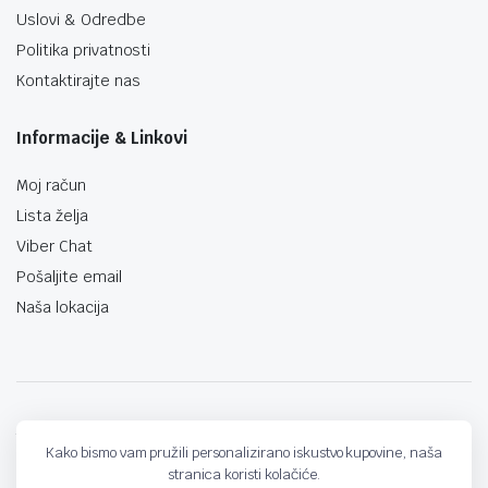
Uslovi & Odredbe
Politika privatnosti
Kontaktirajte nas
Informacije & Linkovi
Moj račun
Lista želja
Viber Chat
Pošaljite email
Naša lokacija
techno-land.ba © Design by: ProCreative Studio
Kako bismo vam pružili personalizirano iskustvo kupovine, naša
stranica koristi kolačiće.