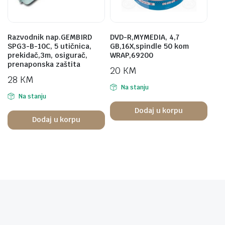
Razvodnik nap.GEMBIRD
DVD-R,MYMEDIA, 4,7
SPG3-B-10C, 5 utičnica,
GB,16X,spindle 50 kom
prekidač,3m, osigurač,
WRAP,69200
prenaponska zaštita
20
KM
28
KM
Na stanju
Na stanju
Dodaj u korpu
Dodaj u korpu