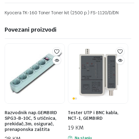
Kyocera TK-160 Toner Toner kit (2500 p.) FS-1120/D/DN
Povezani proizvodi
Razvodnik nap.GEMBIRD
Tester UTP i BNC kabla,
SPG3-B-10C, 5 utičnica,
NCT-1, GEMBIRD
prekidač,3m, osigurač,
19
KM
prenaponska zaštita
28
KM
Na stanju