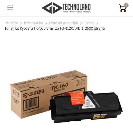
0
Početna
Informatika
Potrošni materijal
Toneri
Toner kit Kyocera TK-160 crni, za FS-1120/D/DN, 2500 strana