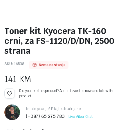
Toner kit Kyocera TK-160
crni, za FS-1120/D/DN, 2500
strana
SKU:
16538
Nema na stanju
141
KM
Did you like this product? Add to favorites now and follow the
product.
Imate pitanje? Pitajte stručnjake
(+387) 65 275 783
Live Viber Chat