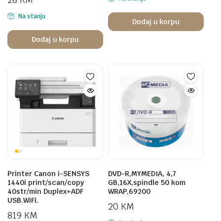
Na stanju
Dodaj u korpu
Dodaj u korpu
Printer Canon i-SENSYS
DVD-R,MYMEDIA, 4,7
1440i print/scan/copy
GB,16X,spindle 50 kom
40str/min Duplex+ADF
WRAP,69200
USB.WiFi.
20
KM
819
KM