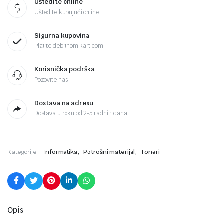
Uštedite online
Uštedite kupujući online
Sigurna kupovina
Platite debitnom karticom
Korisnička podrška
Pozovite nas
Dostava na adresu
Dostava u roku od 2-5 radnih dana
,
,
Kategorije:
Informatika
Potrošni materijal
Toneri
Opis