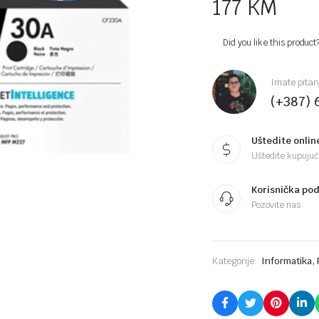
177
KM
Did you like this product
Imate pitan
(+387) 
Uštedite onlin
Uštedite kupujući
Korisnička po
Pozovite nas
,
Kategorije:
Informatika