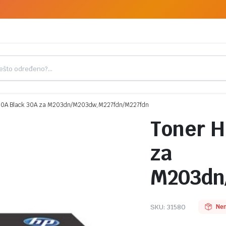
30A Black 30A za M203dn/M203dw,M227fdn/M227fdn
Toner H
za
M203dn
SKU:
31580
Nem