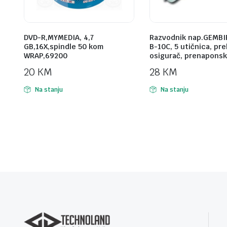
DVD-R,MYMEDIA, 4,7
Razvodnik nap.GEMBI
GB,16X,spindle 50 kom
B-10C, 5 utičnica, pr
WRAP,69200
osigurač, prenaponsk
20
KM
28
KM
Na stanju
Na stanju