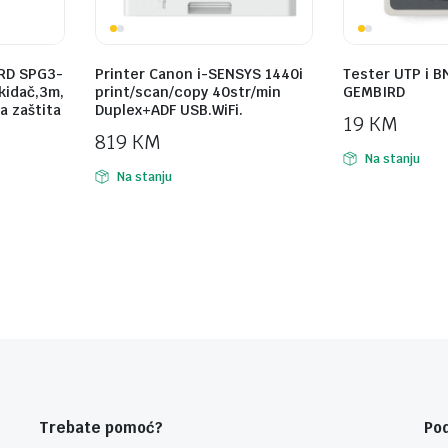
RD SPG3-
Printer Canon i-SENSYS 1440i
Tester UTP i B
ekidač,3m,
print/scan/copy 40str/min
GEMBIRD
a zaštita
Duplex+ADF USB.WiFi.
19
KM
819
KM
Na stanju
Na stanju
Trebate pomoć?
Po