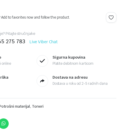
? Add to favorites now and follow the product.
je? Pitajte stručnjake
65 275 783
Live Viber Chat
e
Sigurna kupovina
 online
Platite debitnom karticom
drška
Dostava na adresu
Dostava u roku od 2-5 radnih dana
,
Potrošni materijal
Toneri