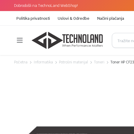
Dobrodošli na TechnoLand WebShop!
Politika privatnosti
Uslovi & Odredbe
Načini plaćanja
Početna
Informatika
Potrošni materijal
Toneri
Toner HP CF2