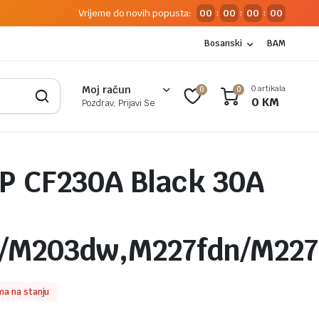
Vrijeme do novih popusta:
00
00
00
00
:
:
:
Bosanski
BAM
0 artikala
Moj račun
0
0
0
KM
Pozdrav, Prijavi Se
P CF230A Black 30A
/M203dw,M227fdn/M227
a na stanju