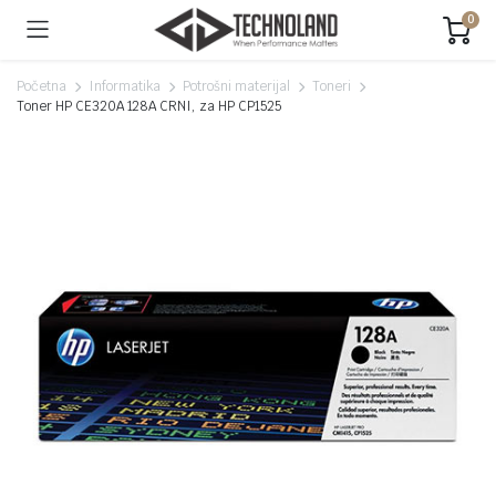
0
Početna
Informatika
Potrošni materijal
Toneri
Toner HP CE320A 128A CRNI, za HP CP1525