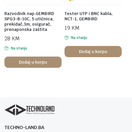
Razvodnik nap.GEMBIRD
Tester UTP i BNC kabla,
SPG3-B-10C, 5 utičnica,
NCT-1, GEMBIRD
prekidač,3m, osigurač,
19
KM
prenaponska zaštita
28
KM
Na stanju
Na stanju
Dodaj u korpu
Dodaj u korpu
TECHNO-LAND.BA