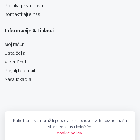
Politika privatnosti
Kontaktirajte nas
Informacije & Linkovi
Moj račun
Lista želja
Viber Chat
Pošaljite email
Naša lokacija
techno-land.ba © Design by: ProCreative Studio
Kako bismo vam pružili personalizirano iskustvo kupovine, naša
stranica koristi kolačiće.
cookie policy
.