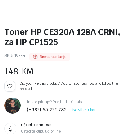
Toner HP CE320A 128A CRNI,
za HP CP1525
SKU:
19344
Nema na stanju
148
KM
Did you like this product? Add to favorites now and follow the
product.
Imate pitanje? Pitajte stručnjake
(+387) 65 275 783
Live Viber Chat
Uštedite online
Uštedite kupujući online