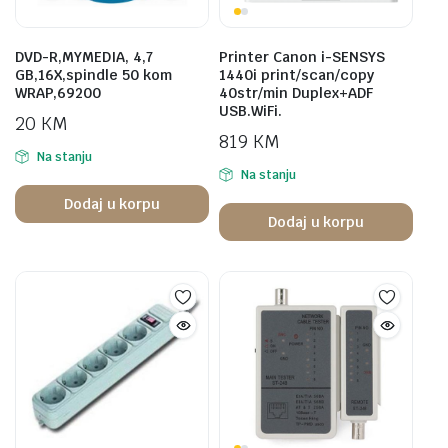
DVD-R,MYMEDIA, 4,7
Printer Canon i-SENSYS
GB,16X,spindle 50 kom
1440i print/scan/copy
WRAP,69200
40str/min Duplex+ADF
USB.WiFi.
20
KM
819
KM
Na stanju
Na stanju
Dodaj u korpu
Dodaj u korpu