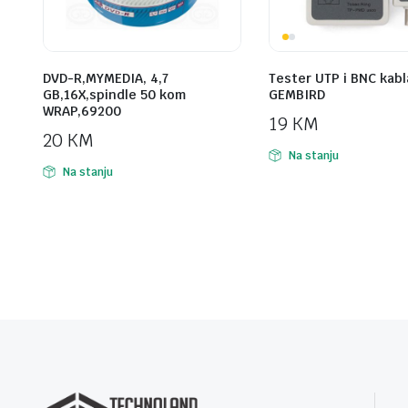
DVD-R,MYMEDIA, 4,7
Tester UTP i BNC kabl
GB,16X,spindle 50 kom
GEMBIRD
WRAP,69200
19
KM
20
KM
Na stanju
Na stanju