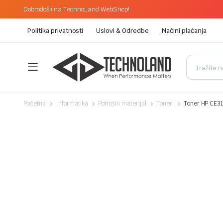
Dobrodošli na TechnoLand WebShop!
Politika privatnosti
Uslovi & Odredbe
Načini plaćanja
Početna
Informatika
Potrošni materijal
Toneri
Toner HP CE31