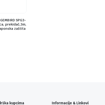
.GEMBIRD SPG3-
ca, prekidač,3m,
aponska zaštita
drška kupcima
Informacije & Linkovi