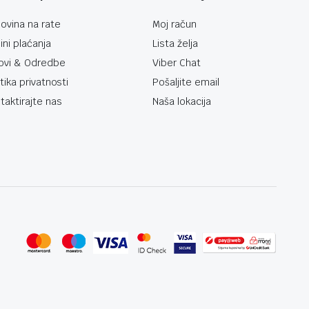
ovina na rate
Moj račun
ini plaćanja
Lista želja
ovi & Odredbe
Viber Chat
itika privatnosti
Pošaljite email
taktirajte nas
Naša lokacija