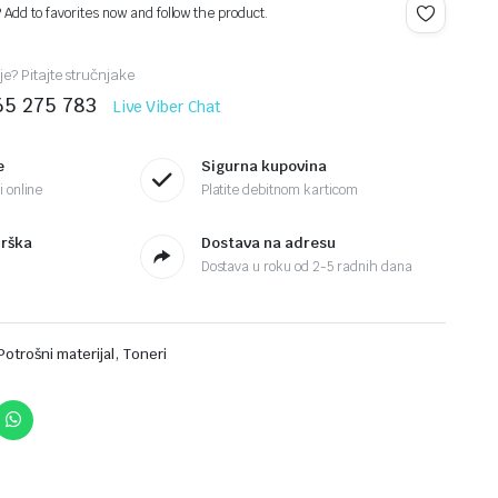
? Add to favorites now and follow the product.
je? Pitajte stručnjake
65 275 783
Live Viber Chat
e
Sigurna kupovina
 online
Platite debitnom karticom
drška
Dostava na adresu
Dostava u roku od 2-5 radnih dana
,
Potrošni materijal
Toneri