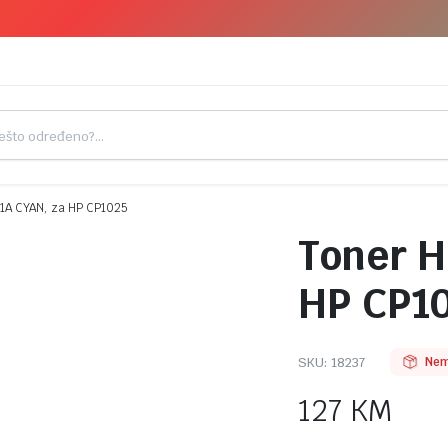
1A CYAN, za HP CP1025
Toner H
HP CP1
SKU:
18237
Nem
127
KM