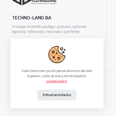
TECHNO-LAND.BA
Prodaja mobilnih uređaja i prateće opreme,
laptopa, televizora, računara i periferije.
info@techno-land.ba
Kako bismo vam pružili personalizirano iskustvo
kupovine, naša stranica koristi kolačiće.
cookie policy
.
techno-land.ba © Design by: ProCreative Studio
Prihvatam kolačiće