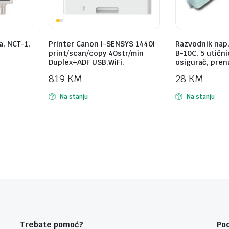
a, NCT-1,
Printer Canon i-SENSYS 1440i
Razvodnik nap
print/scan/copy 40str/min
B-10C, 5 utični
Duplex+ADF USB.WiFi.
osigurač, pren
819
KM
28
KM
Na stanju
Na stanju
Trebate pomoć?
Po