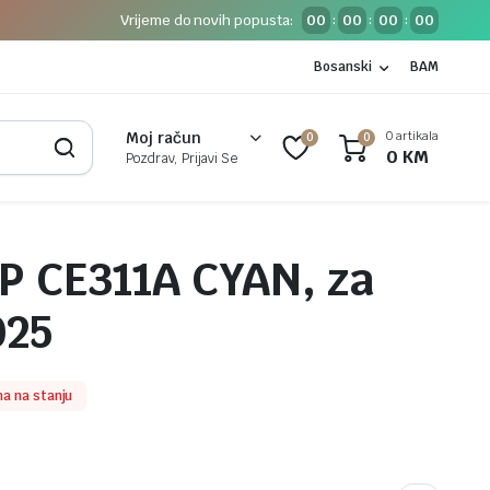
Vrijeme do novih popusta:
00
00
00
00
:
:
:
Bosanski
BAM
0 artikala
Moj račun
0
0
0
KM
Pozdrav, Prijavi Se
P CE311A CYAN, za
025
a na stanju