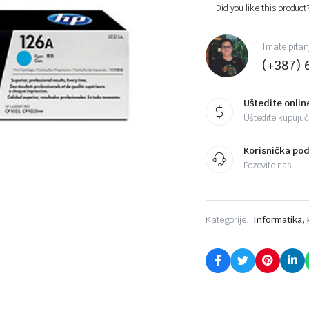
Did you like this product
Imate pitan
(+387) 
Uštedite onlin
Uštedite kupujući
Korisnička po
Pozovite nas
,
Kategorije:
Informatika