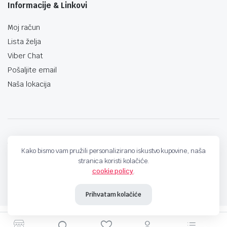
Informacije & Linkovi
Moj račun
Lista želja
Viber Chat
Pošaljite email
Naša lokacija
techno-land.ba © Design by: ProCreative Studio
Kako bismo vam pružili personalizirano iskustvo kupovine, naša
stranica koristi kolačiće.
cookie policy
.
Prihvatam kolačiće