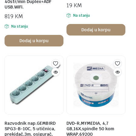
40str/min Duplex+ADF
19
KM
USB.WiFi.
819
KM
Na stanju
Na stanju
Dodaj u korpu
Dodaj u korpu
Razvodnik nap.GEMBIRD
DVD-R,MYMEDIA, 4,7
SPG3-B-10C, 5 utičnica,
GB,16X,spindle 50 kom
prekidač,3m, osigurač,
WRAP,69200