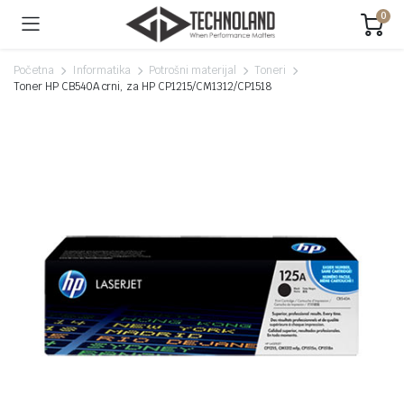
0
Početna
Informatika
Potrošni materijal
Toneri
Toner HP CB540A crni, za HP CP1215/CM1312/CP1518