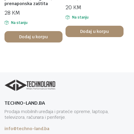
prenaponska zaštita
20
KM
28
KM
Na stanju
Na stanju
Dodaj u korpu
Dodaj u korpu
TECHNO-LAND.BA
Prodaja mobilnih uređaja i prateće opreme, laptopa,
televizora, računara i periferije.
info@techno-land.ba