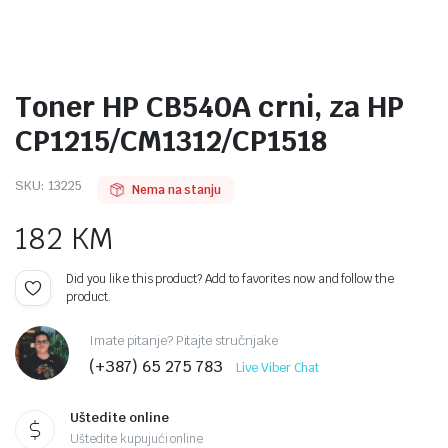
Toner HP CB540A crni, za HP
CP1215/CM1312/CP1518
SKU:
13225
Nema na stanju
182
KM
Did you like this product? Add to favorites now and follow the
product.
Imate pitanje? Pitajte stručnjake
(+387) 65 275 783
Live Viber Chat
Uštedite online
Uštedite kupujući online