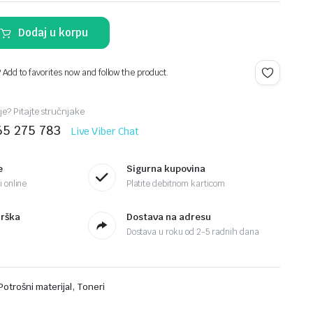
Dodaj u korpu
? Add to favorites now and follow the product.
je? Pitajte stručnjake
65 275 783
Live Viber Chat
e
Sigurna kupovina
 online
Platite debitnom karticom
drška
Dostava na adresu
Dostava u roku od 2-5 radnih dana
,
Potrošni materijal
Toneri