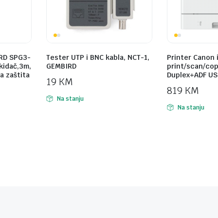
RD SPG3-
Tester UTP i BNC kabla, NCT-1,
Printer Canon 
ekidač,3m,
GEMBIRD
print/scan/cop
a zaštita
Duplex+ADF USB
19
KM
819
KM
Na stanju
Na stanju