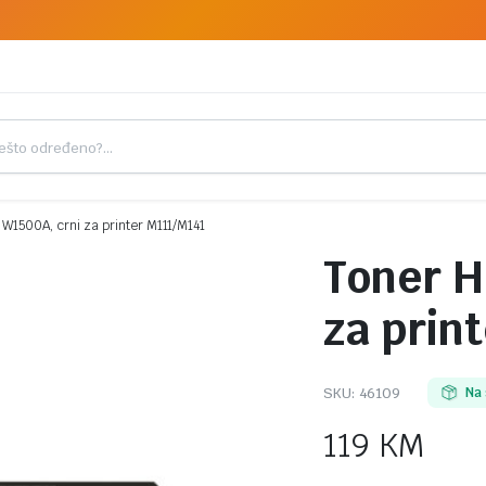
 W1500A, crni za printer M111/M141
Toner H
za prin
SKU:
46109
Na 
119
KM