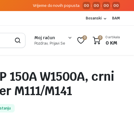
Vrijeme do novih popusta:
00
00
00
00
:
:
:
Bosanski
BAM
0 artikala
Moj račun
0
0
0
KM
Pozdrav, Prijavi Se
P 150A W1500A, crni
ter M111/M141
stanju