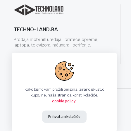
TECHNO-LAND.BA
Prodaja mobilnih uređaja i prateće opreme,
laptopa, televizora, računara i periferije.
info@techno-land.ba
Kako bismo vam pružili personalizirano iskustvo
kupovine, naša stranica koristi kolačiće.
cookie policy
.
techno-land.ba © Design by: ProCreative Studio
Prihvatam kolačiće