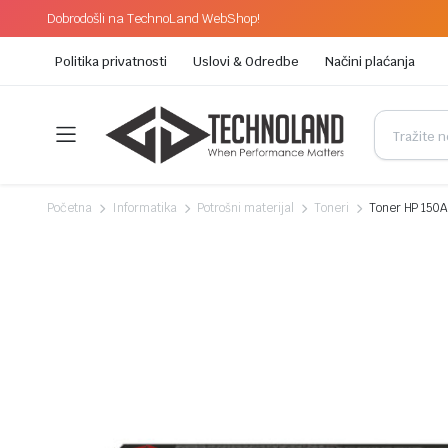
Dobrodošli na TechnoLand WebShop!
Politika privatnosti
Uslovi & Odredbe
Načini plaćanja
Početna
Informatika
Potrošni materijal
Toneri
Toner HP 150A