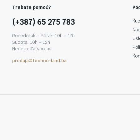
Trebate pomoć?
Po
(+387) 65 275 783
Kup
Nač
Ponedeljak – Petak: 10h – 17h
Usl
Subota: 10h – 12h
Pol
Nedelja: Zatvoreno
Kon
prodaja@techno-land.ba