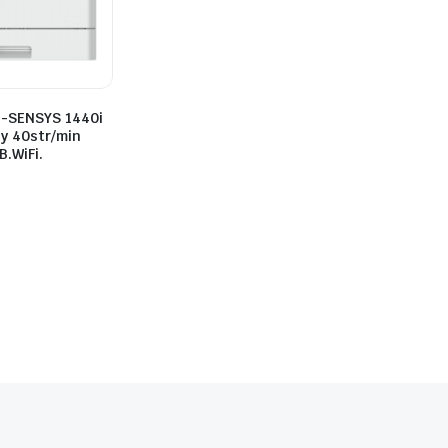
i-SENSYS 1440i
y 40str/min
.WiFi.