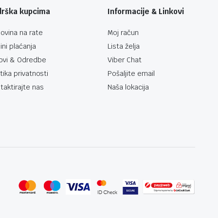
drška kupcima
Informacije & Linkovi
ovina na rate
Moj račun
ini plaćanja
Lista želja
ovi & Odredbe
Viber Chat
itika privatnosti
Pošaljite email
taktirajte nas
Naša lokacija