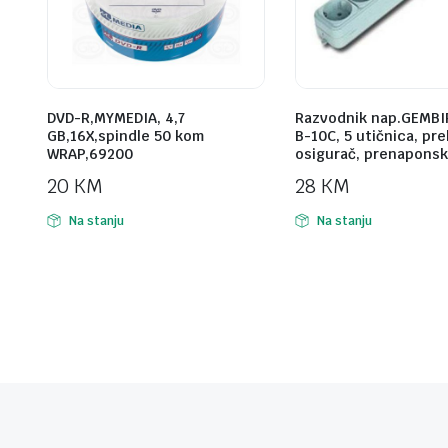
DVD-R,MYMEDIA, 4,7
Razvodnik nap.GEMBI
GB,16X,spindle 50 kom
B-10C, 5 utičnica, pr
WRAP,69200
osigurač, prenaponsk
20
KM
28
KM
Na stanju
Na stanju