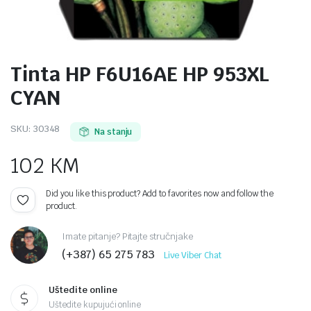
Tinta HP F6U16AE HP 953XL
CYAN
SKU:
30348
Na stanju
102
KM
Did you like this product? Add to favorites now and follow the
product.
Imate pitanje? Pitajte stručnjake
(+387) 65 275 783
Live Viber Chat
Uštedite online
Uštedite kupujući online