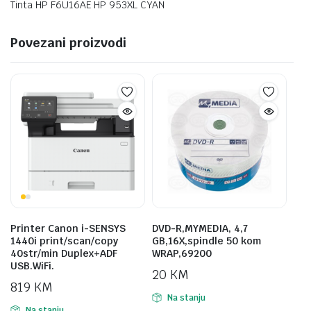
Tinta HP F6U16AE HP 953XL CYAN
Povezani proizvodi
Printer Canon i-SENSYS
DVD-R,MYMEDIA, 4,7
1440i print/scan/copy
GB,16X,spindle 50 kom
40str/min Duplex+ADF
WRAP,69200
USB.WiFi.
20
KM
819
KM
Na stanju
Na stanju