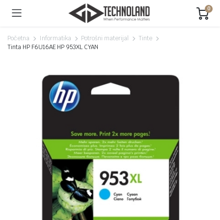
0
Početna
Informatika
Potrošni materijal
Tinte
Tinta HP F6U16AE HP 953XL CYAN