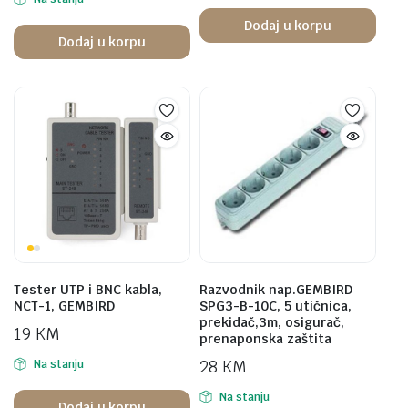
Dodaj u korpu
Dodaj u korpu
Tester UTP i BNC kabla,
Razvodnik nap.GEMBIRD
NCT-1, GEMBIRD
SPG3-B-10C, 5 utičnica,
prekidač,3m, osigurač,
19
KM
prenaponska zaštita
28
KM
Na stanju
Na stanju
Dodaj u korpu