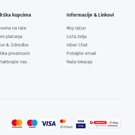
drška kupcima
Informacije & Linkovi
ovina na rate
Moj račun
ini plaćanja
Lista želja
ovi & Odredbe
Viber Chat
itika privatnosti
Pošaljite email
taktirajte nas
Naša lokacija