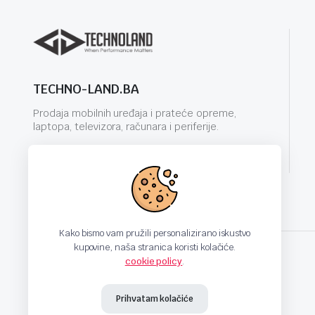
TECHNO-LAND.BA
Prodaja mobilnih uređaja i prateće opreme,
laptopa, televizora, računara i periferije.
info@techno-land.ba
Kako bismo vam pružili personalizirano iskustvo
kupovine, naša stranica koristi kolačiće.
cookie policy
.
techno-land.ba © Design by: ProCreative Studio
Prihvatam kolačiće