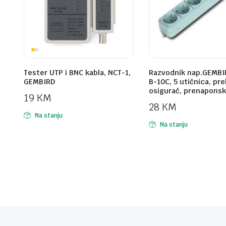
Tester UTP i BNC kabla, NCT-1,
Razvodnik nap.GEMBI
GEMBIRD
B-10C, 5 utičnica, pr
osigurač, prenaponsk
19
KM
28
KM
Na stanju
Na stanju