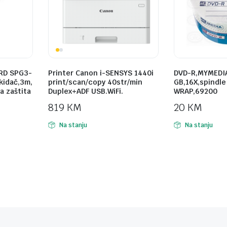
RD SPG3-
Printer Canon i-SENSYS 1440i
DVD-R,MYMEDIA
ekidač,3m,
print/scan/copy 40str/min
GB,16X,spindle
a zaštita
Duplex+ADF USB.WiFi.
WRAP,69200
819
KM
20
KM
Na stanju
Na stanju