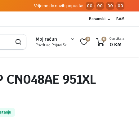
Vrijeme do novih popusta:
00
00
00
00
:
:
:
Bosanski
BAM
0 artikala
Moj račun
0
0
0
KM
Pozdrav, Prijavi Se
P CN048AE 951XL
W
stanju