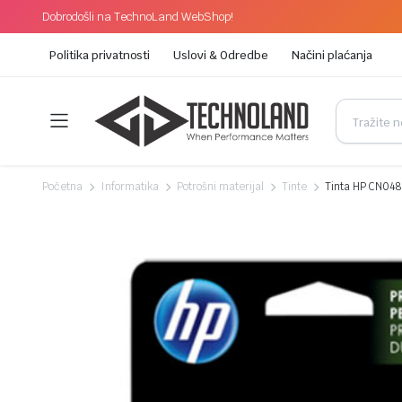
Dobrodošli na TechnoLand WebShop!
Politika privatnosti
Uslovi & Odredbe
Načini plaćanja
Početna
Informatika
Potrošni materijal
Tinte
Tinta HP CN04