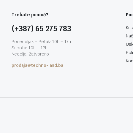
Trebate pomoć?
Po
(+387) 65 275 783
Kup
Nač
Ponedeljak – Petak: 10h – 17h
Usl
Subota: 10h – 12h
Pol
Nedelja: Zatvoreno
Kon
prodaja@techno-land.ba