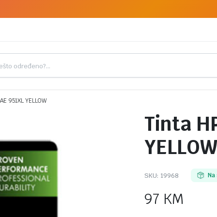
8AE 951XL YELLOW
Tinta H
YELLO
SKU:
19968
Na 
97
KM