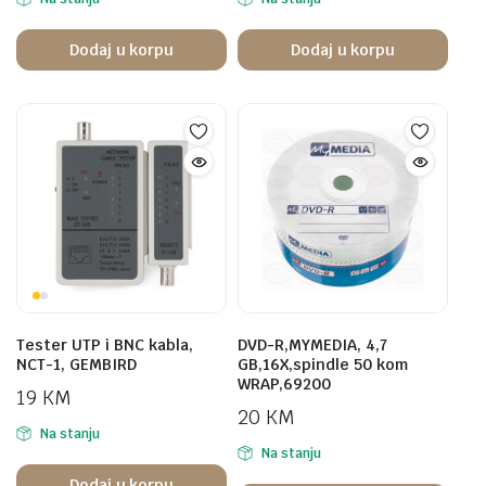
Dodaj u korpu
Dodaj u korpu
Tester UTP i BNC kabla,
DVD-R,MYMEDIA, 4,7
NCT-1, GEMBIRD
GB,16X,spindle 50 kom
WRAP,69200
19
KM
20
KM
Na stanju
Na stanju
Dodaj u korpu