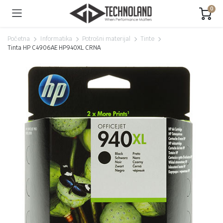
0
Početna
Informatika
Potrošni materijal
Tinte
Tinta HP C4906AE HP940XL CRNA