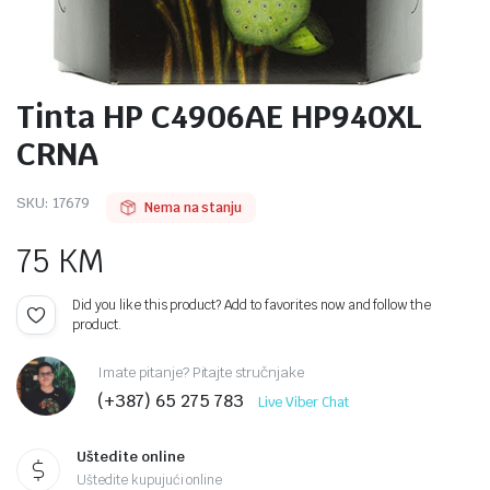
Tinta HP C4906AE HP940XL
CRNA
SKU:
17679
Nema na stanju
75
KM
Did you like this product? Add to favorites now and follow the
product.
Imate pitanje? Pitajte stručnjake
(+387) 65 275 783
Live Viber Chat
Uštedite online
Uštedite kupujući online