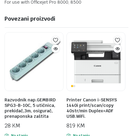
For use with Officejet Pro 8000, 8500
Povezani proizvodi
Razvodnik nap.GEMBIRD
Printer Canon i-SENSYS
SPG3-B-10C, 5 utičnica,
1440i print/scan/copy
prekidač,3m, osigurač,
40str/min Duplex+ADF
prenaponska zaštita
USB.WiFi.
28
KM
819
KM
Na stanju
Na stanju