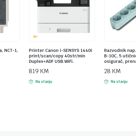
a, NCT-1,
Printer Canon i-SENSYS 1440i
Razvodnik nap
print/scan/copy 40str/min
B-10C, 5 utični
Duplex+ADF USB.WiFi.
osigurač, pren
819
KM
28
KM
Na stanju
Na stanju