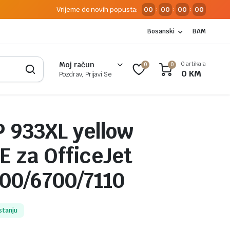
Vrijeme do novih popusta:
00
00
00
00
:
:
:
Bosanski
BAM
0 artikala
Moj račun
0
0
0
KM
Pozdrav, Prijavi Se
P 933XL yellow
 za OfficeJet
00/6700/7110
stanju