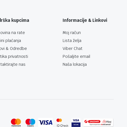
drška kupcima
Informacije & Linkovi
ovina na rate
Moj račun
ini plaćanja
Lista želja
ovi & Odredbe
Viber Chat
itika privatnosti
Pošaljite email
taktirajte nas
Naša lokacija