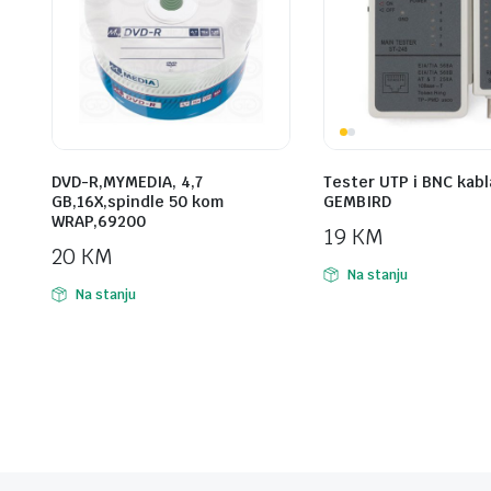
DVD-R,MYMEDIA, 4,7
Tester UTP i BNC kabl
GB,16X,spindle 50 kom
GEMBIRD
WRAP,69200
19
KM
20
KM
Na stanju
Na stanju