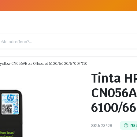
 yellow CN056AE za OfficeJet 6100/6600/6700/7110
Tinta H
CN056AE
6100/66
SKU:
23428
Na 