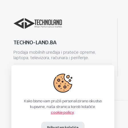
TECHNO-LAND.BA
Prodaja mobilnih uređaja i prateće opreme,
laptopa, televizora, računara i periferije.
info@techno-land.ba
Kako bismo vam pružili personalizirano iskustvo
kupovine, naša stranica koristi kolačiće.
cookie policy
.
techno-land.ba © Design by: ProCreative Studio
Prihvatam kolačiće