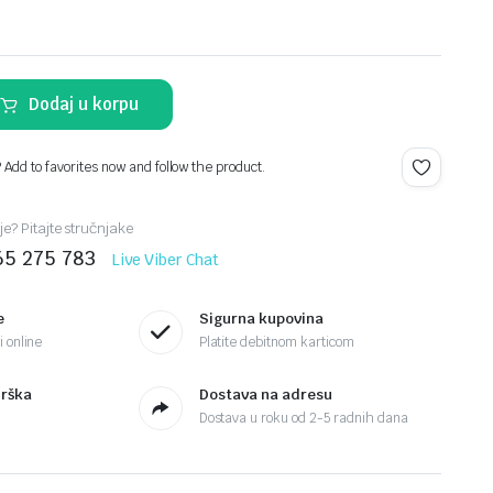
Dodaj u korpu
? Add to favorites now and follow the product.
110
je? Pitajte stručnjake
65 275 783
Live Viber Chat
e
Sigurna kupovina
 online
Platite debitnom karticom
drška
Dostava na adresu
Dostava u roku od 2-5 radnih dana