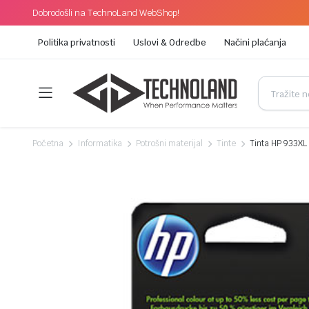
Dobrodošli na TechnoLand WebShop!
Politika privatnosti
Uslovi & Odredbe
Načini plaćanja
Početna
Informatika
Potrošni materijal
Tinte
Tinta HP 933XL