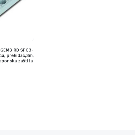
.GEMBIRD SPG3-
ca, prekidač,3m,
aponska zaštita