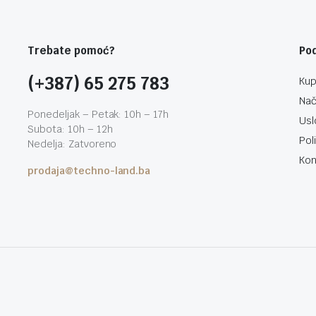
Trebate pomoć?
Po
(+387) 65 275 783
Kup
Nač
Ponedeljak – Petak: 10h – 17h
Usl
Subota: 10h – 12h
Pol
Nedelja: Zatvoreno
Kon
prodaja@techno-land.ba