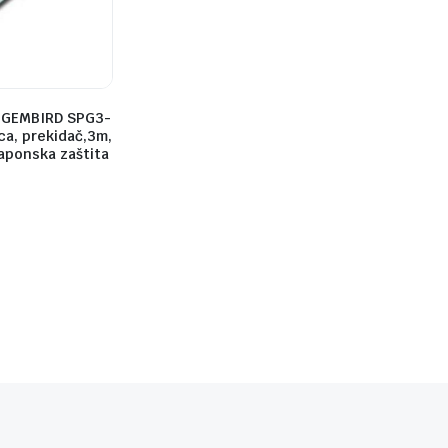
.GEMBIRD SPG3-
ca, prekidač,3m,
aponska zaštita