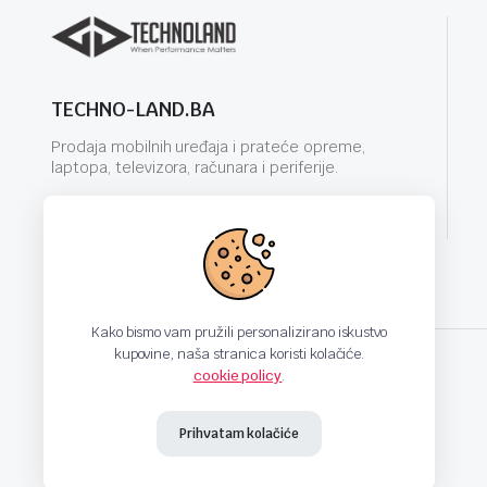
TECHNO-LAND.BA
Prodaja mobilnih uređaja i prateće opreme,
laptopa, televizora, računara i periferije.
info@techno-land.ba
Kako bismo vam pružili personalizirano iskustvo
kupovine, naša stranica koristi kolačiće.
cookie policy
.
techno-land.ba © Design by: ProCreative Studio
Prihvatam kolačiće