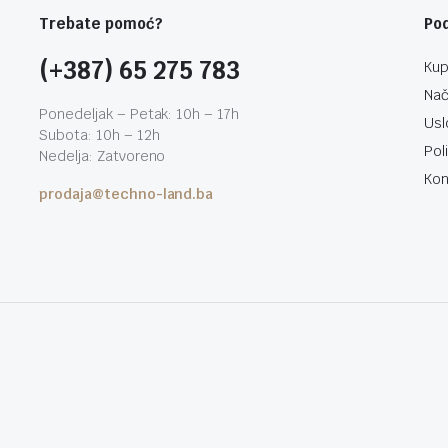
Trebate pomoć?
Po
(+387) 65 275 783
Kup
Nač
Ponedeljak – Petak: 10h – 17h
Usl
Subota: 10h – 12h
Pol
Nedelja: Zatvoreno
Kon
prodaja@techno-land.ba