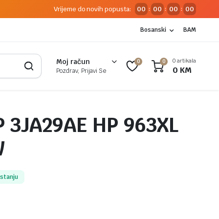
Vrijeme do novih popusta:
00
00
00
00
:
:
:
Bosanski
BAM
0 artikala
Moj račun
0
0
0
KM
Pozdrav, Prijavi Se
P 3JA29AE HP 963XL
W
 stanju