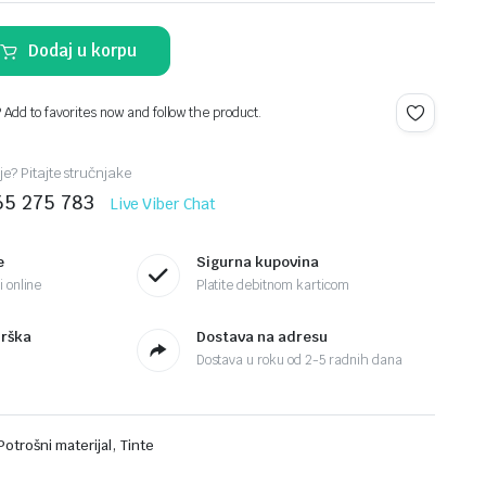
Dodaj u korpu
? Add to favorites now and follow the product.
je? Pitajte stručnjake
65 275 783
Live Viber Chat
e
Sigurna kupovina
 online
Platite debitnom karticom
drška
Dostava na adresu
Dostava u roku od 2-5 radnih dana
,
Potrošni materijal
Tinte