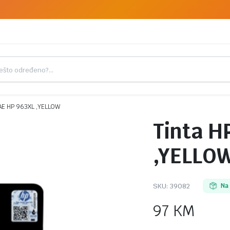
AE HP 963XL ,YELLOW
Tinta H
,YELLO
SKU:
39082
Na
97
KM