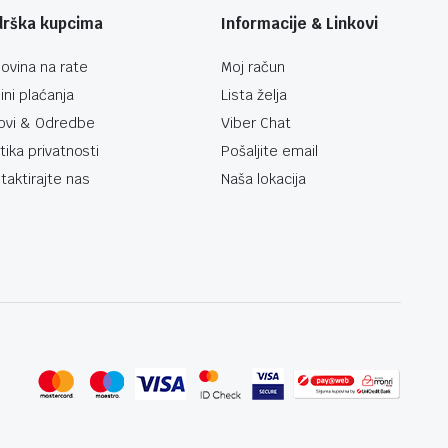
drška kupcima
Informacije & Linkovi
ovina na rate
Moj račun
ini plaćanja
Lista želja
ovi & Odredbe
Viber Chat
itika privatnosti
Pošaljite email
taktirajte nas
Naša lokacija