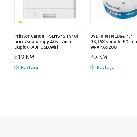
Printer Canon i-SENSYS 1440i
DVD-R,MYMEDIA, 4,7
print/scan/copy 40str/min
GB,16X,spindle 50 ko
Duplex+ADF USB.WiFi.
WRAP,69200
819
KM
20
KM
Na stanju
Na stanju