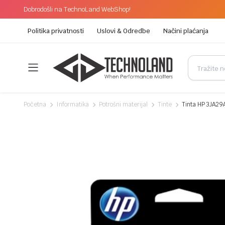
Dobrodošli na TechnoLand WebShop!
Politika privatnosti
Uslovi & Odredbe
Načini plaćanja
Početna
Informatika
Potrošni materijal
Tinte
Tinta HP 3JA29