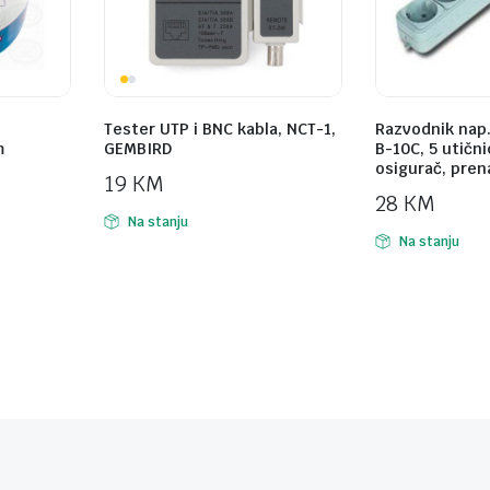
Tester UTP i BNC kabla, NCT-1,
Razvodnik nap
m
GEMBIRD
B-10C, 5 utični
osigurač, pren
19
KM
28
KM
Na stanju
Na stanju