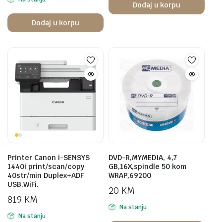
Dodaj u korpu
Dodaj u korpu
Printer Canon i-SENSYS
DVD-R,MYMEDIA, 4,7
1440i print/scan/copy
GB,16X,spindle 50 kom
40str/min Duplex+ADF
WRAP,69200
USB.WiFi.
20
KM
819
KM
Na stanju
Na stanju