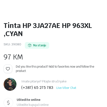
Tinta HP 3JA27AE HP 963XL
,CYAN
SKU:
39080
Na stanju
97
KM
Did you like this product? Add to favorites now and follow the
product.
Imate pitanje? Pitajte stručnjake
(+387) 65 275 783
Live Viber Chat
Uštedite online
Uštedite kupujući online