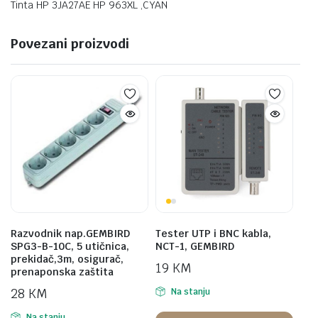
Tinta HP 3JA27AE HP 963XL ,CYAN
Povezani proizvodi
Razvodnik nap.GEMBIRD
Tester UTP i BNC kabla,
SPG3-B-10C, 5 utičnica,
NCT-1, GEMBIRD
prekidač,3m, osigurač,
19
KM
prenaponska zaštita
28
KM
Na stanju
Na stanju