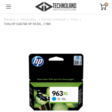
0
Početna
Informatika
Potrošni materijal
Tinte
Tinta HP 3JA27AE HP 963XL ,CYAN