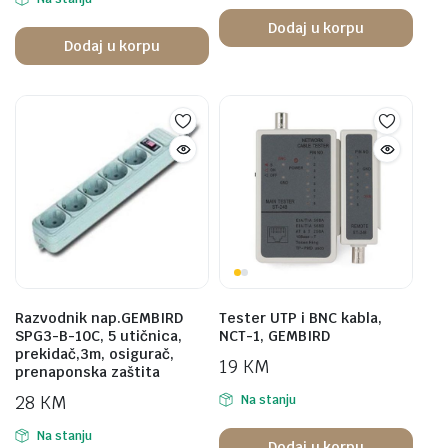
Dodaj u korpu
Dodaj u korpu
Razvodnik nap.GEMBIRD
Tester UTP i BNC kabla,
SPG3-B-10C, 5 utičnica,
NCT-1, GEMBIRD
prekidač,3m, osigurač,
19
KM
prenaponska zaštita
28
KM
Na stanju
Na stanju
Dodaj u korpu