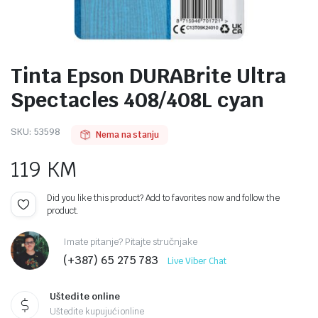
Tinta Epson DURABrite Ultra
Spectacles 408/408L cyan
SKU:
53598
Nema na stanju
119
KM
Did you like this product? Add to favorites now and follow the
product.
Imate pitanje? Pitajte stručnjake
(+387) 65 275 783
Live Viber Chat
Uštedite online
Uštedite kupujući online