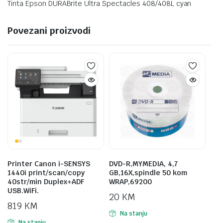
Tinta Epson DURABrite Ultra Spectacles 408/408L cyan
Povezani proizvodi
Printer Canon i-SENSYS
DVD-R,MYMEDIA, 4,7
1440i print/scan/copy
GB,16X,spindle 50 kom
40str/min Duplex+ADF
WRAP,69200
USB.WiFi.
20
KM
819
KM
Na stanju
Na stanju