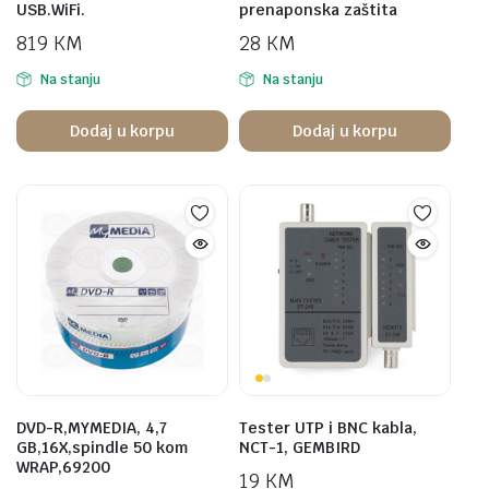
USB.WiFi.
prenaponska zaštita
819
KM
28
KM
Na stanju
Na stanju
Dodaj u korpu
Dodaj u korpu
DVD-R,MYMEDIA, 4,7
Tester UTP i BNC kabla,
GB,16X,spindle 50 kom
NCT-1, GEMBIRD
WRAP,69200
19
KM