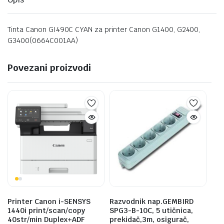
Tinta Canon GI490C CYAN za printer Canon G1400, G2400,
G3400(0664C001AA)
Povezani proizvodi
Printer Canon i-SENSYS
Razvodnik nap.GEMBIRD
1440i print/scan/copy
SPG3-B-10C, 5 utičnica,
40str/min Duplex+ADF
prekidač,3m, osigurač,