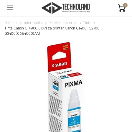
0
Početna
Informatika
Potrošni materijal
Tinte
Tinta Canon GI490C CYAN za printer Canon G1400, G2400,
G3400(0664C001AA)