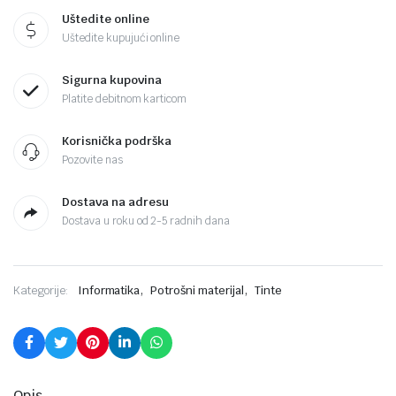
Uštedite online
Uštedite kupujući online
Sigurna kupovina
Platite debitnom karticom
Korisnička podrška
Pozovite nas
Dostava na adresu
Dostava u roku od 2-5 radnih dana
,
,
Kategorije:
Informatika
Potrošni materijal
Tinte
Opis