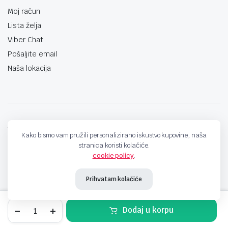
Moj račun
Lista želja
Viber Chat
Pošaljite email
Naša lokacija
techno-land.ba © Design by: ProCreative Studio
Kako bismo vam pružili personalizirano iskustvo kupovine, naša
stranica koristi kolačiće.
cookie policy
.
Prihvatam kolačiće
Tinta
Dodaj u korpu
Canon
GI490C
STORE
SEARCH
WISHLIST
ACCOUNT
CATEGORIES