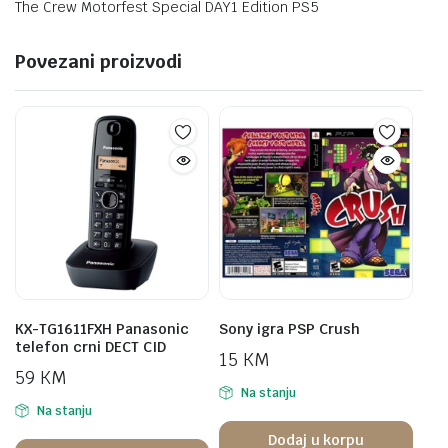
The Crew Motorfest Special DAY1 Edition PS5
Povezani proizvodi
KX-TG1611FXH Panasonic
Sony igra PSP Crush
telefon crni DECT CID
15
KM
59
KM
Na stanju
Na stanju
Dodaj u korpu