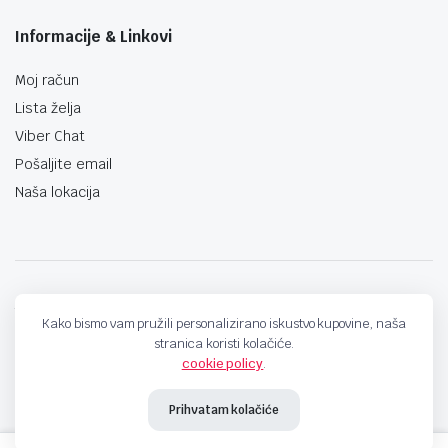
Informacije & Linkovi
Moj račun
Lista želja
Viber Chat
Pošaljite email
Naša lokacija
techno-land.ba © Design by: ProCreative Studio
Kako bismo vam pružili personalizirano iskustvo kupovine, naša
stranica koristi kolačiće.
cookie policy
.
Prihvatam kolačiće