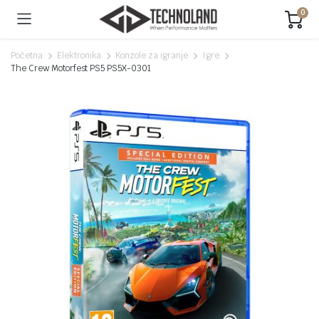
0
Početna
Elektronika
Konzole za igranje
Igre
The Crew Motorfest PS5 PS5X-0301