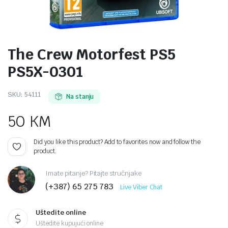
The Crew Motorfest PS5
PS5X-0301
SKU:
54111
Na stanju
50
KM
Did you like this product? Add to favorites now and follow the
product.
Imate pitanje? Pitajte stručnjake
(+387) 65 275 783
Live Viber Chat
Uštedite online
Uštedite kupujući online