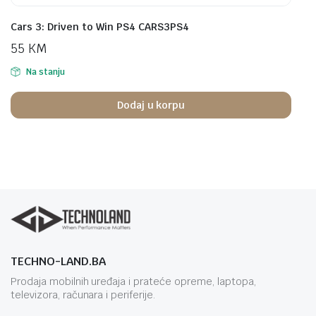
Cars 3: Driven to Win PS4 CARS3PS4
55
KM
Na stanju
Dodaj u korpu
TECHNO-LAND.BA
Prodaja mobilnih uređaja i prateće opreme, laptopa,
televizora, računara i periferije.