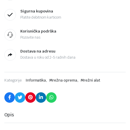
Sigurna kupovina
Platite debitnom karticom
Korisnička podrška
Pozovite nas
Dostava na adresu
Dostava u roku od 2-5 radnih dana
,
,
Kategorije:
Informatika
Mrežna oprema
Mrežni alat
Opis