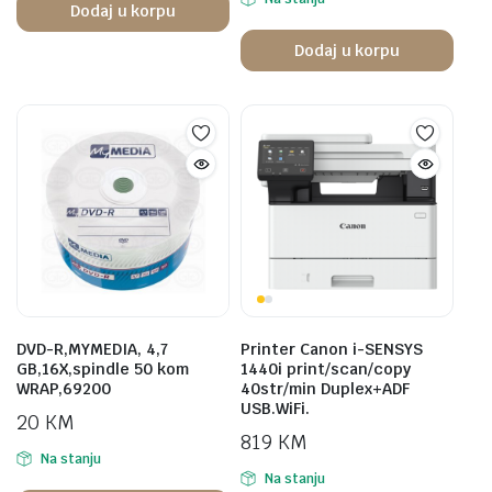
Dodaj u korpu
Dodaj u korpu
DVD-R,MYMEDIA, 4,7
Printer Canon i-SENSYS
GB,16X,spindle 50 kom
1440i print/scan/copy
WRAP,69200
40str/min Duplex+ADF
USB.WiFi.
20
KM
819
KM
Na stanju
Na stanju