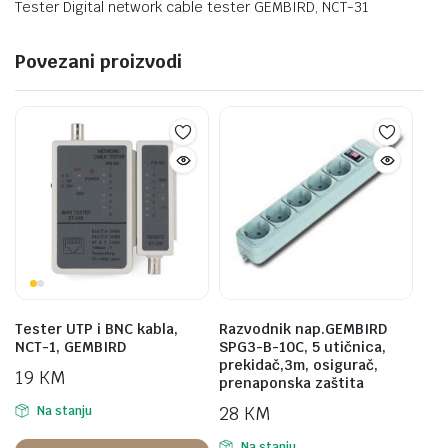
Tester Digital network cable tester GEMBIRD, NCT-31
Povezani proizvodi
Tester UTP i BNC kabla,
Razvodnik nap.GEMBIRD
NCT-1, GEMBIRD
SPG3-B-10C, 5 utičnica,
prekidač,3m, osigurač,
19
KM
prenaponska zaštita
28
KM
Na stanju
Na stanju