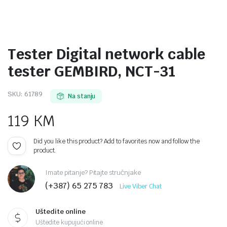
Tester Digital network cable
tester GEMBIRD, NCT-31
SKU:
61789
Na stanju
119
KM
Did you like this product? Add to favorites now and follow the
product.
Imate pitanje? Pitajte stručnjake
(+387) 65 275 783
Live Viber Chat
Uštedite online
Uštedite kupujući online