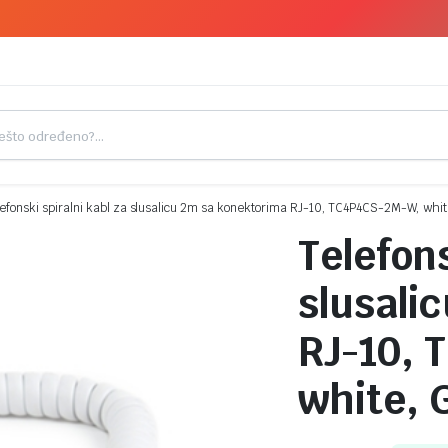
efonski spiralni kabl za slusalicu 2m sa konektorima RJ-10, TC4P4CS-2M-W, wh
Telefons
slusali
RJ-10, 
white,