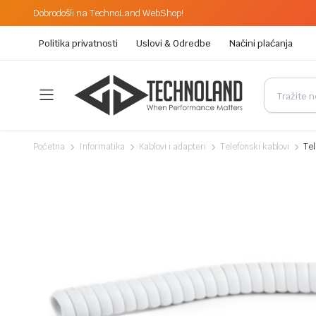
Dobrodošli na TechnoLand WebShop!
Politika privatnosti
Uslovi & Odredbe
Načini plaćanja
Početna
Informatika
Kablovi i adapteri
Telefonski kablovi
Tel