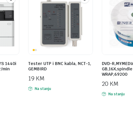
YS 1440i
Tester UTP i BNC kabla, NCT-1,
DVD-R,MYMEDIA
r/min
GEMBIRD
GB,16X,spindle
WRAP,69200
19
KM
20
KM
Na stanju
Na stanju