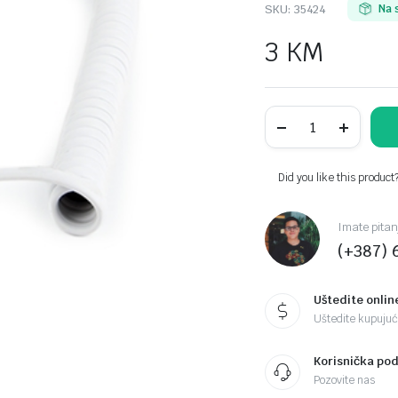
SKU:
35424
Na 
3
KM
Telefonski
spiralni
kabl
za
slusalicu
Did you like this product
2m
sa
konektorima
Imate pitan
RJ-
(+387) 
10,
TC4P4CS-
2M-
W,
Uštedite onlin
white,
Uštedite kupujući
GEMBIRD
quantity
Korisnička po
Pozovite nas