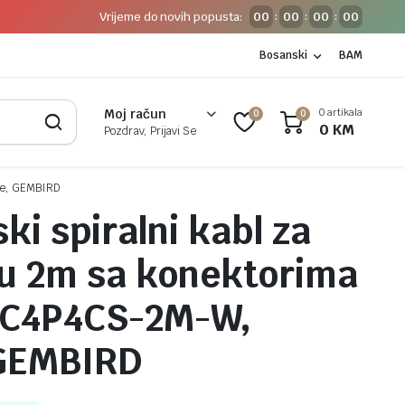
Vrijeme do novih popusta:
00
00
00
00
:
:
:
Bosanski
BAM
0 artikala
Moj račun
0
0
0
KM
Pozdrav, Prijavi Se
ite, GEMBIRD
ki spiralni kabl za
cu 2m sa konektorima
TC4P4CS-2M-W,
 GEMBIRD