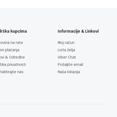
drška kupcima
Informacije & Linkovi
ovina na rate
Moj račun
ini plaćanja
Lista želja
ovi & Odredbe
Viber Chat
itika privatnosti
Pošaljite email
taktirajte nas
Naša lokacija