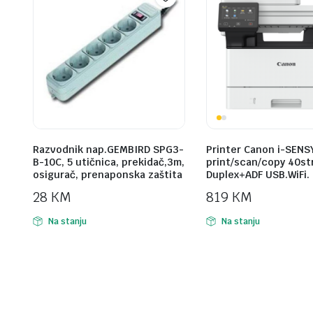
Razvodnik nap.GEMBIRD SPG3-
Printer Canon i-SENS
B-10C, 5 utičnica, prekidač,3m,
print/scan/copy 40st
osigurač, prenaponska zaštita
Duplex+ADF USB.WiFi.
28
KM
819
KM
Na stanju
Na stanju