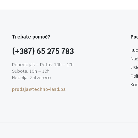
Trebate pomoć?
Po
(+387) 65 275 783
Kup
Nač
Ponedeljak – Petak: 10h – 17h
Usl
Subota: 10h – 12h
Pol
Nedelja: Zatvoreno
Kon
prodaja@techno-land.ba