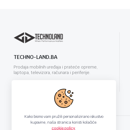
TECHNO-LAND.BA
Prodaja mobilnih uređaja i prateće opreme,
laptopa, televizora, računara i periferije.
info@techno-land.ba
Kako bismo vam pružili personalizirano iskustvo
kupovine, naša stranica koristi kolačiće.
cookie policy
.