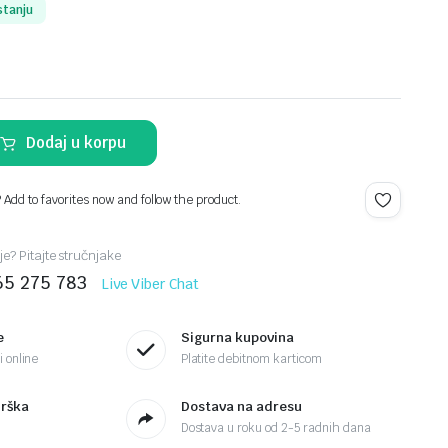
stanju
Dodaj u korpu
? Add to favorites now and follow the product.
je? Pitajte stručnjake
65 275 783
Live Viber Chat
e
Sigurna kupovina
 online
Platite debitnom karticom
drška
Dostava na adresu
Dostava u roku od 2-5 radnih dana