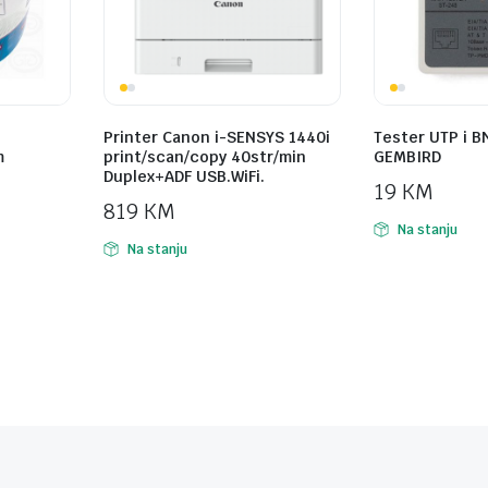
Printer Canon i-SENSYS 1440i
Tester UTP i B
m
print/scan/copy 40str/min
GEMBIRD
Duplex+ADF USB.WiFi.
19
KM
819
KM
Na stanju
Na stanju