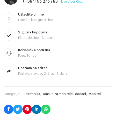
(+387) 65 275 783
Live Viber Chat
Uštedite online
Uštedite kupujući online
Sigurna kupovina
Platite debitnom karticom
Korisnička podrška
Pozovite nas
Dostava na adresu
Dostava u roku od 2-5 radnih dana
,
,
Kategorije:
Elektronika
Maske za mobitele i dodaci
Mobiteli