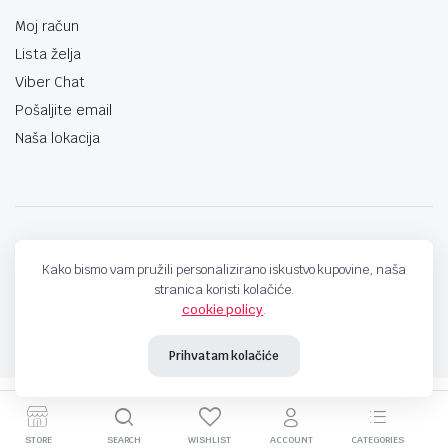
Moj račun
Lista želja
Viber Chat
Pošaljite email
Naša lokacija
techno-land.ba © Design by: ProCreative Studio
Kako bismo vam pružili personalizirano iskustvo kupovine, naša
stranica koristi kolačiće.
cookie policy
.
Prihvatam kolačiće
STORE
SEARCH
WISHLIST
ACCOUNT
CATEGORIES