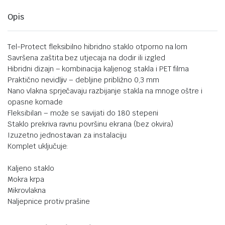
Opis
Tel-Protect fleksibilno hibridno staklo otporno na lom
Savršena zaštita bez utjecaja na dodir ili izgled
Hibridni dizajn – kombinacija kaljenog stakla i PET filma
Praktično nevidljiv – debljine približno 0,3 mm
Nano vlakna sprječavaju razbijanje stakla na mnoge oštre i
opasne komade
Fleksibilan – može se savijati do 180 stepeni
Staklo prekriva ravnu površinu ekrana (bez okvira)
Izuzetno jednostavan za instalaciju
Komplet uključuje:
Kaljeno staklo
Mokra krpa
Mikrovlakna
Naljepnice protiv prašine