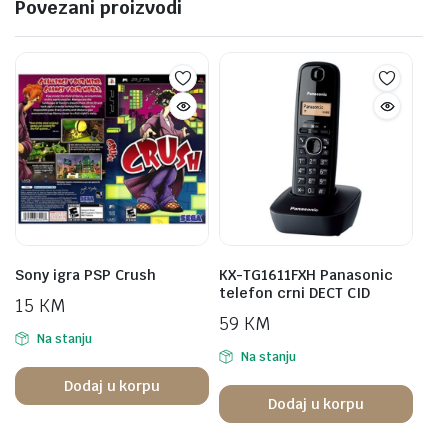
Povezani proizvodi
Sony igra PSP Crush
KX-TG1611FXH Panasonic
telefon crni DECT CID
15
KM
59
KM
Na stanju
Na stanju
Dodaj u korpu
Dodaj u korpu