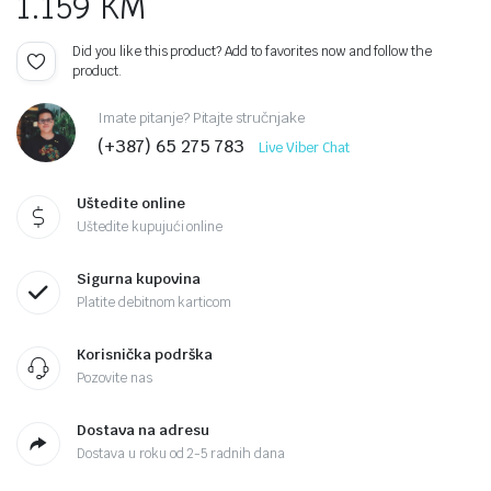
1.159
KM
Did you like this product? Add to favorites now and follow the
product.
Imate pitanje? Pitajte stručnjake
(+387) 65 275 783
Live Viber Chat
Uštedite online
Uštedite kupujući online
Sigurna kupovina
Platite debitnom karticom
Korisnička podrška
Pozovite nas
Dostava na adresu
Dostava u roku od 2-5 radnih dana