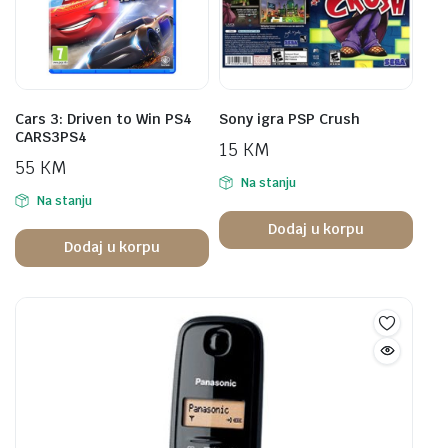
Cars 3: Driven to Win PS4
Sony igra PSP Crush
CARS3PS4
15
KM
55
KM
Na stanju
Na stanju
Dodaj u korpu
Dodaj u korpu