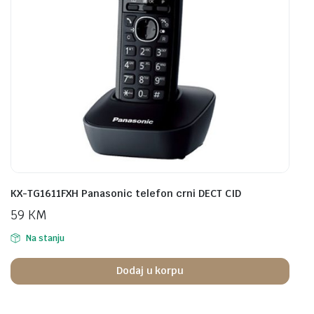
KX-TG1611FXH Panasonic telefon crni DECT CID
59
KM
Na stanju
Dodaj u korpu