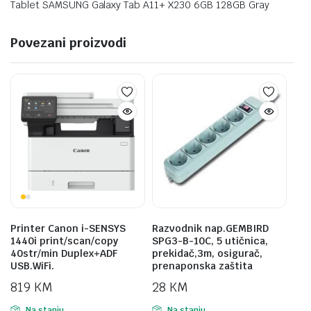
Tablet SAMSUNG Galaxy Tab A11+ X230 6GB 128GB Gray
Povezani proizvodi
Printer Canon i-SENSYS
Razvodnik nap.GEMBIRD
1440i print/scan/copy
SPG3-B-10C, 5 utičnica,
40str/min Duplex+ADF
prekidač,3m, osigurač,
USB.WiFi.
prenaponska zaštita
819
KM
28
KM
Na stanju
Na stanju