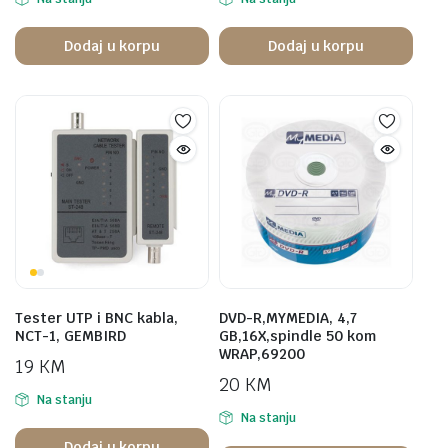
Dodaj u korpu
Dodaj u korpu
Tester UTP i BNC kabla,
DVD-R,MYMEDIA, 4,7
NCT-1, GEMBIRD
GB,16X,spindle 50 kom
WRAP,69200
19
KM
20
KM
Na stanju
Na stanju
Dodaj u korpu