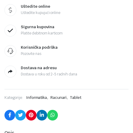
Uštedite online
Uštedite kupujući online
Sigurna kupovina
Platite debitnom karticom
Korisnička podrška
Pozovite nas
Dostava na adresu
Dostava u roku od 2-5 radnih dana
,
,
Kategorije:
Informatika
Racunari
Tablet
Opis