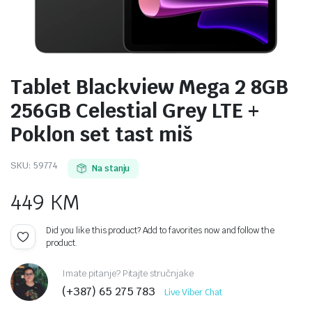
Tablet Blackview Mega 2 8GB
256GB Celestial Grey LTE +
Poklon set tast miš
SKU:
59774
Na stanju
449
KM
Did you like this product? Add to favorites now and follow the
product.
Imate pitanje? Pitajte stručnjake
(+387) 65 275 783
Live Viber Chat