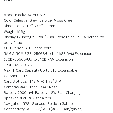
Model Blackview MEGA 2
Color Celestial Grey, lce Blue; Moss Green
Dimension 281.7*177.2*8.0mm
Weight 615g
Display 12-inch,IPS,1200*2000 Resolution,84.9% Screen-to-
body Ratio
CPU Unisoc T615; octa-core
RAM & ROM 8GB+256GB/Up to 16GB RAM Expansion
12GB+256GB/Up to 24GB RAM Expansion
LPDDR4X+UFS2.2
Max TF Card Capacity Up to 2TB Expandable
OS Android 15
Card Slot Dual; 1*SIM +1 TF/2*SIM
Cameras 8MP Front+16MP Rear
Battery 9000mAh Battery; 18W Fast Charging
Speaker Dual-BOX speakers
Navigation GPS+Glonass+Beidou+Galileo
Connectivity Wi-Fi: 2.4/5GHz(802.11 a/b/g/n/ac)