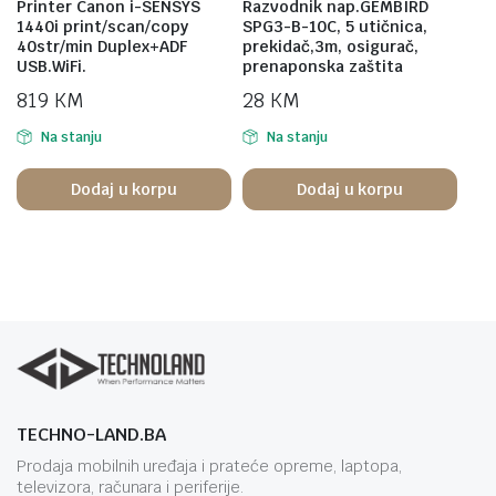
Printer Canon i-SENSYS
Razvodnik nap.GEMBIRD
1440i print/scan/copy
SPG3-B-10C, 5 utičnica,
40str/min Duplex+ADF
prekidač,3m, osigurač,
USB.WiFi.
prenaponska zaštita
819
KM
28
KM
Na stanju
Na stanju
Dodaj u korpu
Dodaj u korpu
TECHNO-LAND.BA
Prodaja mobilnih uređaja i prateće opreme, laptopa,
televizora, računara i periferije.