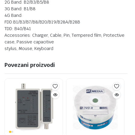
2G Band: B2/B3/B5/B8
3G Band: B1/B8
4G Band:
FDD:B1/B3/B7/B8/B20/B19/B28A/B28B
TDD: B40/B41
Accessories: Charger, Cable, Pin, Tempered film, Protective
case, Passive capacitive
stylus, Mouse, Keyboard
Povezani proizvodi