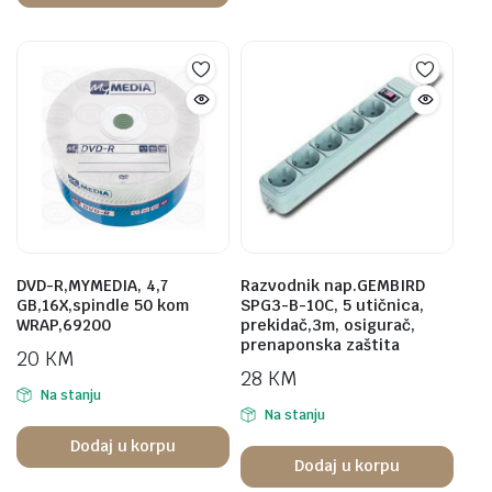
DVD-R,MYMEDIA, 4,7
Razvodnik nap.GEMBIRD
GB,16X,spindle 50 kom
SPG3-B-10C, 5 utičnica,
WRAP,69200
prekidač,3m, osigurač,
prenaponska zaštita
20
KM
28
KM
Na stanju
Na stanju
Dodaj u korpu
Dodaj u korpu