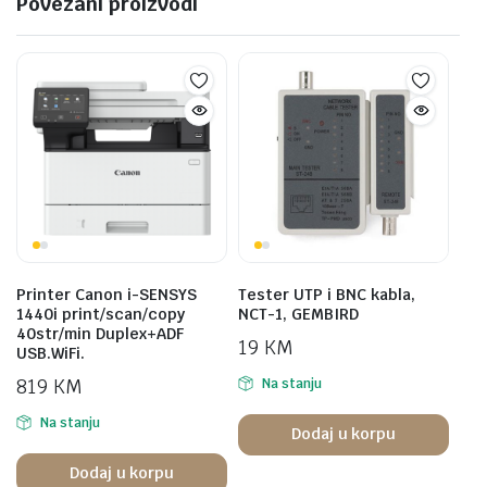
Povezani proizvodi
Printer Canon i-SENSYS
Tester UTP i BNC kabla,
1440i print/scan/copy
NCT-1, GEMBIRD
40str/min Duplex+ADF
19
KM
USB.WiFi.
819
KM
Na stanju
Na stanju
Dodaj u korpu
Dodaj u korpu