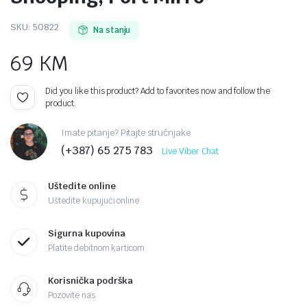
SKU:
50822
Na stanju
69
KM
Did you like this product? Add to favorites now and follow the
product.
Imate pitanje? Pitajte stručnjake
(+387) 65 275 783
Live Viber Chat
Uštedite online
Uštedite kupujući online
Sigurna kupovina
Platite debitnom karticom
Korisnička podrška
Pozovite nas