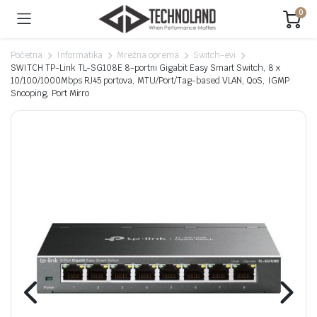
0
Početna
Informatika
Mrežna oprema
Switch-evi
SWITCH TP-Link TL-SG108E 8-portni Gigabit Easy Smart Switch, 8 x
10/100/1000Mbps RJ45 portova, MTU/Port/Tag-based VLAN, QoS, IGMP
Snooping, Port Mirro