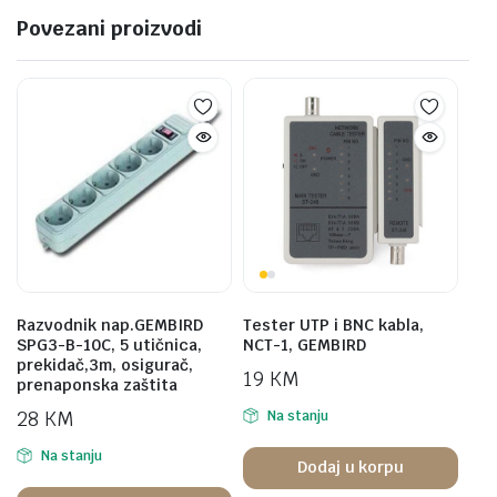
Povezani proizvodi
Razvodnik nap.GEMBIRD
Tester UTP i BNC kabla,
SPG3-B-10C, 5 utičnica,
NCT-1, GEMBIRD
prekidač,3m, osigurač,
19
KM
prenaponska zaštita
28
KM
Na stanju
Na stanju
Dodaj u korpu