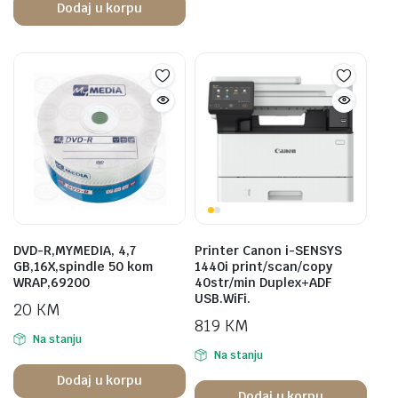
Dodaj u korpu
DVD-R,MYMEDIA, 4,7
Printer Canon i-SENSYS
GB,16X,spindle 50 kom
1440i print/scan/copy
WRAP,69200
40str/min Duplex+ADF
USB.WiFi.
20
KM
819
KM
Na stanju
Na stanju
Dodaj u korpu
Dodaj u korpu