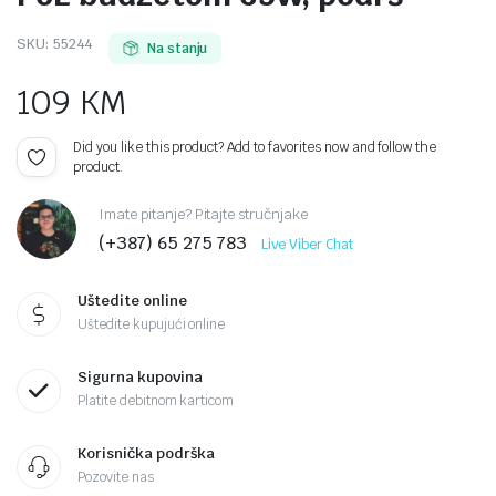
SKU:
55244
Na stanju
109
KM
Did you like this product? Add to favorites now and follow the
product.
Imate pitanje? Pitajte stručnjake
(+387) 65 275 783
Live Viber Chat
Uštedite online
Uštedite kupujući online
Sigurna kupovina
Platite debitnom karticom
Korisnička podrška
Pozovite nas