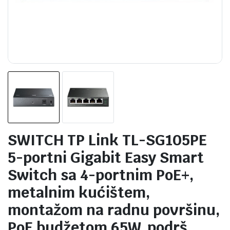
SWITCH TP Link TL-SG105PE
5-portni Gigabit Easy Smart
Switch sa 4-portnim PoE+,
metalnim kućištem,
montažom na radnu površinu,
PoE budžetom 65W, podrš