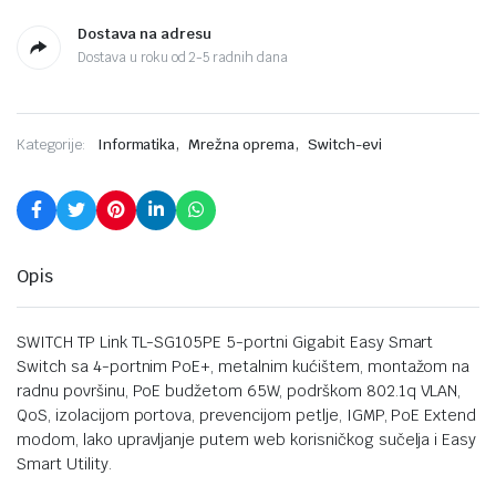
Dostava na adresu
Dostava u roku od 2-5 radnih dana
,
,
Kategorije:
Informatika
Mrežna oprema
Switch-evi
Opis
SWITCH TP Link TL-SG105PE 5-portni Gigabit Easy Smart
Switch sa 4-portnim PoE+, metalnim kućištem, montažom na
radnu površinu, PoE budžetom 65W, podrškom 802.1q VLAN,
QoS, izolacijom portova, prevencijom petlje, IGMP, PoE Extend
modom, lako upravljanje putem web korisničkog sučelja i Easy
Smart Utility.