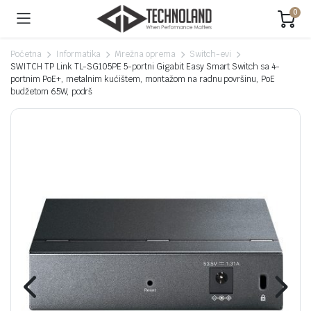
0
Početna
Informatika
Mrežna oprema
Switch-evi
SWITCH TP Link TL-SG105PE 5-portni Gigabit Easy Smart Switch sa 4-
portnim PoE+, metalnim kućištem, montažom na radnu površinu, PoE
budžetom 65W, podrš