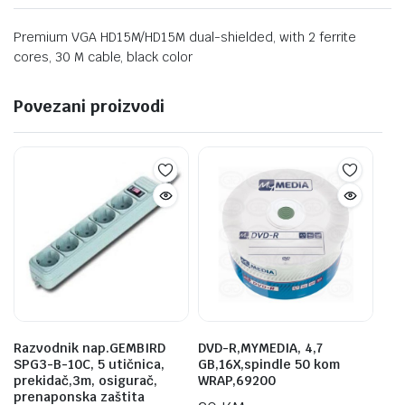
Premium VGA HD15M/HD15M dual-shielded, with 2 ferrite
cores, 30 M cable, black color
Povezani proizvodi
Razvodnik nap.GEMBIRD
DVD-R,MYMEDIA, 4,7
SPG3-B-10C, 5 utičnica,
GB,16X,spindle 50 kom
prekidač,3m, osigurač,
WRAP,69200
prenaponska zaštita