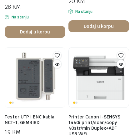
20
KM
28
KM
Na stanju
Na stanju
Dodaj u korpu
Dodaj u korpu
Tester UTP i BNC kabla,
Printer Canon i-SENSYS
NCT-1, GEMBIRD
1440i print/scan/copy
40str/min Duplex+ADF
19
KM
USB.WiFi.