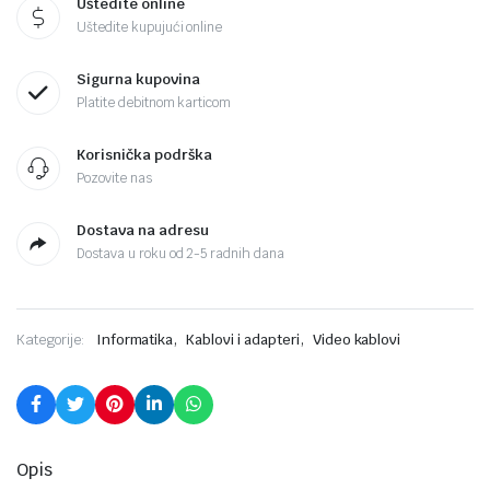
Uštedite online
Uštedite kupujući online
Sigurna kupovina
Platite debitnom karticom
Korisnička podrška
Pozovite nas
Dostava na adresu
Dostava u roku od 2-5 radnih dana
,
,
Kategorije:
Informatika
Kablovi i adapteri
Video kablovi
Opis