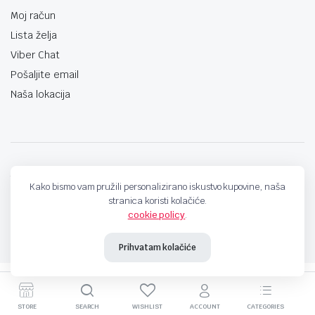
Moj račun
Lista želja
Viber Chat
Pošaljite email
Naša lokacija
techno-land.ba © Design by: ProCreative Studio
Kako bismo vam pružili personalizirano iskustvo kupovine, naša
stranica koristi kolačiće.
cookie policy
.
Prihvatam kolačiće
STORE
SEARCH
WISHLIST
ACCOUNT
CATEGORIES