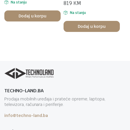
819
KM
Na stanju
Na stanju
Dodaj u korpu
Dodaj u korpu
TECHNO-LAND.BA
Prodaja mobilnih uređaja i prateće opreme, laptopa,
televizora, računara i periferije.
info@techno-land.ba